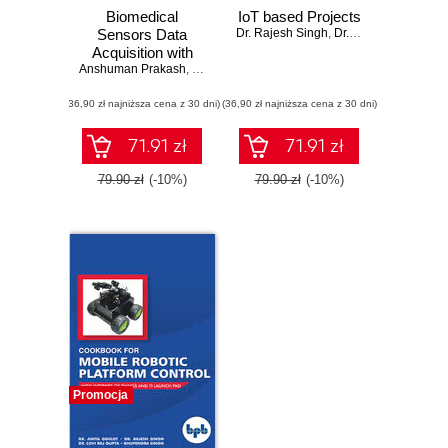
Biomedical
IoT based Projects
Sensors Data
Dr. Rajesh Singh
,
Dr. Anita Gehlot
,
Dr. 
Acquisition with
Anshuman Prakash
LabVIEW
,
Dr. Lovi Raj Gupta
,
Dr. Rajesh Singh
,
Dr. Anita 
(36,90 zł najniższa cena z 30 dni)
(36,90 zł najniższa cena z 30 dni)
71.91 zł
71.91 zł
79.90 zł
(-10%)
79.90 zł
(-10%)
Promocja