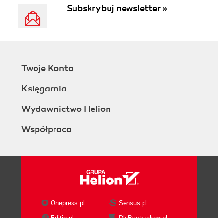
Subskrybuj newsletter »
Twoje Konto
Księgarnia
Wydawnictwo Helion
Współpraca
Onepress.pl
Sensus.pl
Editio.pl
DlaBystrzakow.pl