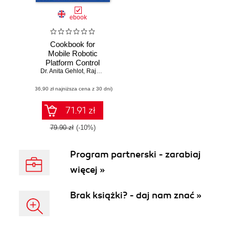
ebook
Cookbook for
Mobile Robotic
Platform Control
Dr. Anita Gehlot
,
Rajesh Singh
,
Lovi Raj Gupta
,
Bhupendra Singh
(36,90 zł najniższa cena z 30 dni)
71.91 zł
79.90 zł
(-10%)
Program partnerski - zarabiaj
więcej »
Brak książki? - daj nam znać »