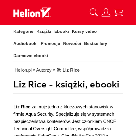
Kategorie
Książki
Ebooki
Kursy video
Audiobooki
Promocje
Nowości
Bestsellery
Darmowe ebooki
Helion.pl
» Autorzy
» 📚
Liz Rice
Liz Rice - książki, ebooki
Liz Rice
zajmuje jedno z kluczowych stanowisk w
firmie Aqua Security. Specjalizuje się w systemach
bezpieczeństwa kontenerów. Jest członkiem CNCF
Technical Oversight Committee, współprowadziła
konferencję KubeCon + CloudNativeCon 2018 w