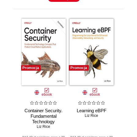
Promocja
Promocja
ebook
ebook
Container Security.
Learning eBPF
Fundamental
Liz Rice
Technology
Concepts That
Liz Rice
Protect Cloud