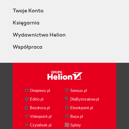
Twoje Konto
Księgarnia
Wydawnictwo Helion
Współpraca
Onepress.pl
Sensus.pl
Editio.pl
DlaBystrzakow.pl
Bezdroza.pl
Ebookpoint.pl
Videopoint.pl
Beya.pl
Czytalisek.pl
Sploty