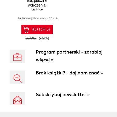
Bezpieczne
wdrożenia.
Podstawowe
Liz Rice
koncepcje i
(29,49 zł najniższa cena z 30 dni)
technologie
30.09 zł
59.00zł
(-49%)
Program partnerski - zarabiaj
więcej »
Brak książki? - daj nam znać »
Subskrybuj newsletter »