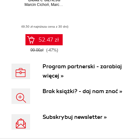
Marcin Cichoń
,
Marcin Cisek
,
Kamil Czopek
,
Agnieszka Dejnaka
,
Ja
(49,50 zł najniższa cena z 30 dni)
52.47 zł
99.00zł
(-47%)
Program partnerski - zarabiaj
więcej »
Brak książki? - daj nam znać »
Subskrybuj newsletter »