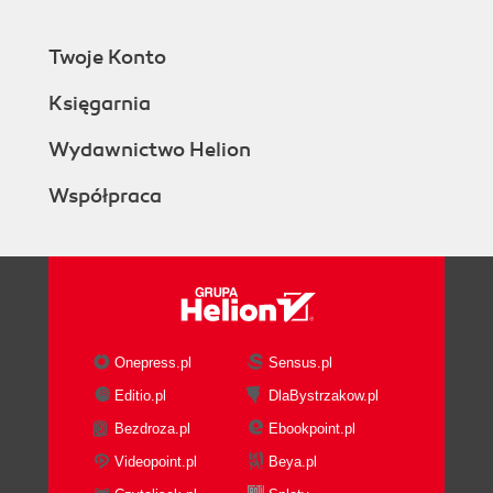
Twoje Konto
Księgarnia
Wydawnictwo Helion
Współpraca
Onepress.pl
Sensus.pl
Editio.pl
DlaBystrzakow.pl
Bezdroza.pl
Ebookpoint.pl
Videopoint.pl
Beya.pl