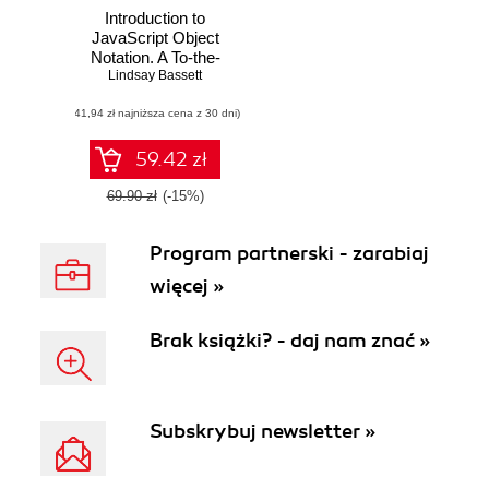
Introduction to
JavaScript Object
Notation. A To-the-
Point Guide to
Lindsay Bassett
JSON
(41,94 zł najniższa cena z 30 dni)
59.42 zł
69.90 zł
(-15%)
Program partnerski - zarabiaj
więcej »
Brak książki? - daj nam znać »
Subskrybuj newsletter »