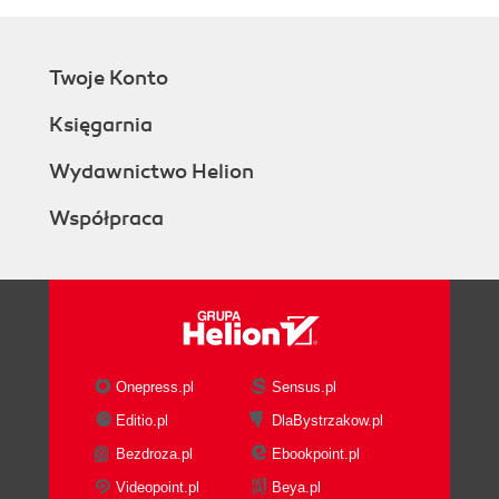
Twoje Konto
Księgarnia
Wydawnictwo Helion
Współpraca
Onepress.pl
Sensus.pl
Editio.pl
DlaBystrzakow.pl
Bezdroza.pl
Ebookpoint.pl
Videopoint.pl
Beya.pl