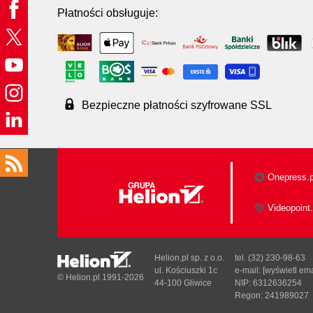
Płatności obsługuje:
Bezpieczne płatności szyfrowane SSL
Onepress.p
Videopoint.
Helion.pl sp. z o.o.
tel. (32) 230-98-63
ul. Kościuszki 1c
e-mail:
[wyświetl ema
© Helion.pl 1991-2026
44-100 Gliwice
NIP: 6312636254
Regon: 241989027