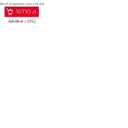
(89,25 zł najniższa cena z 30 dni)
and web applications
107.10 zł
119.00 zł
(-10%)