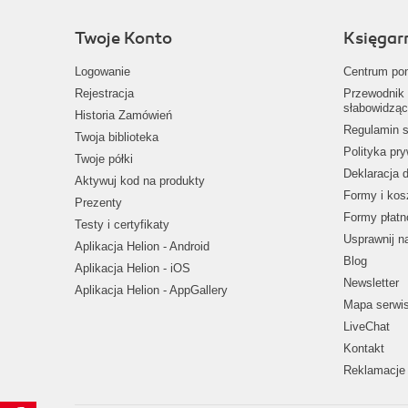
Twoje Konto
Księgar
Logowanie
Centrum po
Rejestracja
Przewodnik 
słabowidząc
Historia Zamówień
Regulamin s
Twoja biblioteka
Polityka pr
Twoje półki
Deklaracja 
Aktywuj kod na produkty
Formy i kos
Prezenty
Formy płatn
Testy i certyfikaty
Usprawnij 
Aplikacja Helion - Android
Blog
Aplikacja Helion - iOS
Newsletter
Aplikacja Helion - AppGallery
Mapa serwi
LiveChat
Kontakt
Reklamacje 