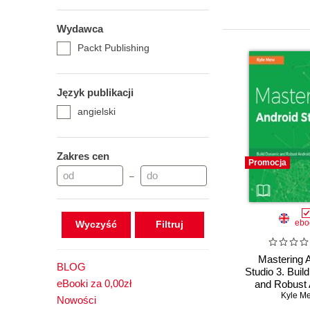
Wydawca
Packt Publishing
Język publikacji
angielski
Zakres cen
Promocja
–
ebo
Wyczyść
Mastering 
BLOG
Studio 3. Bui
eBooki za 0,00zł
and Robust 
applicat
Kyle M
Nowości