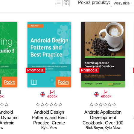
Pokaż produkty:
Wszystkie
Promocja
Promocja
ok
ebook
ebook
Android
Android Design
Android Application
ld Dynamic
Patterns and Best
Development
Android
Practice. Create
Cookbook. Over 100
ions
ew
reliable, robust, and
Kyle Mew
recipes to help you
Rick Boyer
,
Kyle Mew
efficient Android apps
solve the most