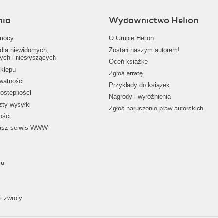
nia
Wydawnictwo Helion
mocy
O Grupie Helion
dla niewidomych,
Zostań naszym autorem!
ych i niesłyszących
Oceń książkę
klepu
Zgłoś erratę
ywatności
Przykłady do książek
dostępności
Nagrody i wyróżnienia
zty wysyłki
Zgłoś naruszenie praw autorskich
ości
nasz serwis WWW
su
i zwroty