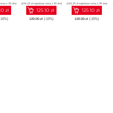
 cena z 30 dni)
(104,25 zł najniższa cena z 30 dni)
with industry-standard
(104,25 zł najniższa cena z 30 dni)
common problems
design patterns
faced by Android
10 zł
125.10 zł
125.10 zł
Developers today -
Second Edition
(-10%)
139.00 zł
(-10%)
139.00 zł
(-10%)