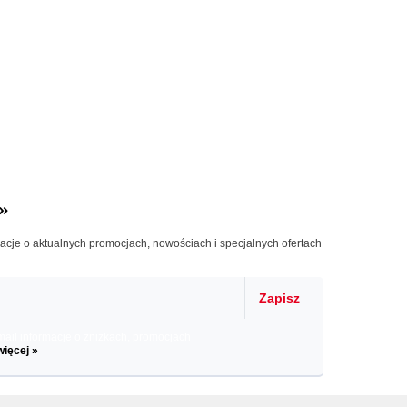
»
macje o aktualnych promocjach, nowościach i specjalnych ofertach
Zapisz
il informacje o zniżkach, promocjach
więcej »