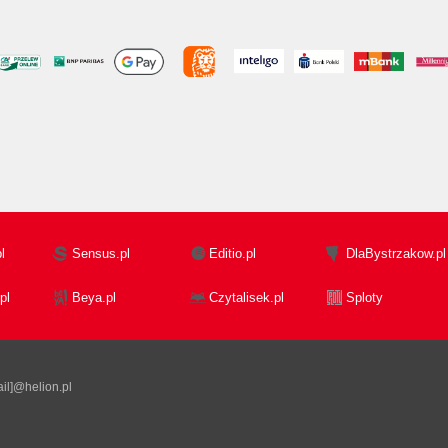
l
Sensus.pl
Editio.pl
DlaBystrzakow.pl
pl
Beya.pl
Czytalisek.pl
Sploty
il]@helion.pl