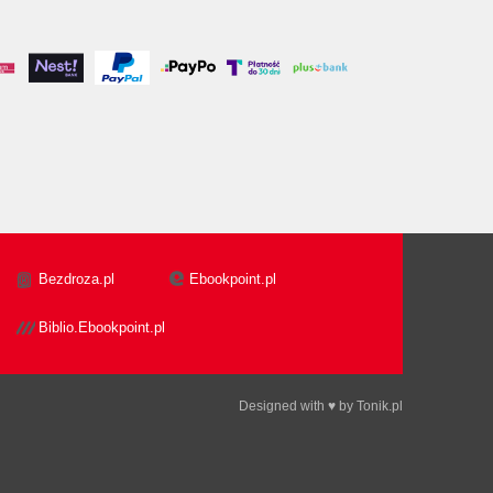
Bezdroza.pl
Ebookpoint.pl
Biblio.Ebookpoint.pl
Designed with ♥ by
Tonik.pl