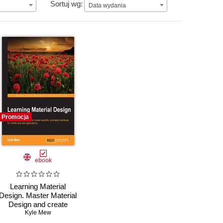
Data wydania
Sortuj wg:
Data wydania
Promocja
ebook
Learning Material
Design. Master Material
Design and create
beautiful, animated
Kyle Mew
interfaces for mobile