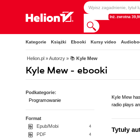
Inż. zwrotna 39,90
Kategorie
Książki
Ebooki
Kursy video
Audiobo
Helion.pl
» Autorzy
» 📚
Kyle Mew
Kyle Mew - ebooki
Podkategorie:
Kyle Mew has 
Programowanie
radio plays a
Format
Epub/Mobi
4
Tytuły au
PDF
4