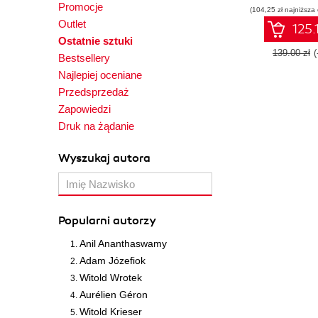
Promocje
(104,25 zł najniższa
Outlet
125.
Ostatnie sztuki
139.00 zł
Bestsellery
Najlepiej oceniane
Przedsprzedaż
Zapowiedzi
Druk na żądanie
Wyszukaj autora
Popularni autorzy
Anil Ananthaswamy
Adam Józefiok
Witold Wrotek
Aurélien Géron
Witold Krieser