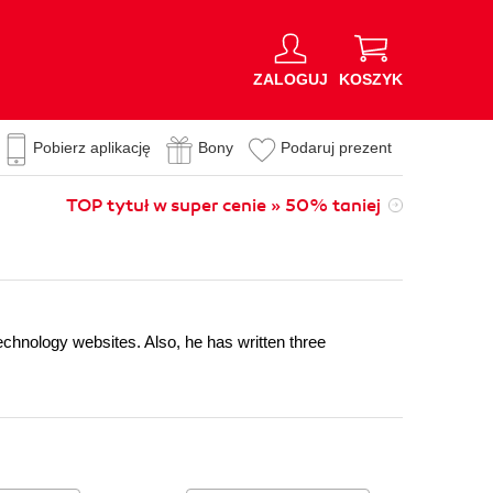
ZALOGUJ
KOSZYK
Pobierz aplikację
Bony
Podaruj prezent
TOP tytuł w super cenie » 50% taniej
chnology websites. Also, he has written three