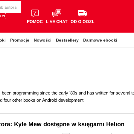
 zł
POMOC
LIVE CHAT
OD O,OOZŁ
oki
Promocje
Nowości
Bestsellery
Darmowe ebooki
been programming since the early '80s and has written for several te
nd four other books on Android development.
tora: Kyle Mew dostępne w księgarni Helion