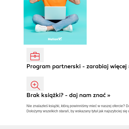
Program partnerski - zarabiaj więcej 
Brak książki? - daj nam znać »
Nie znalazłeś książki, którą powinniśmy mieć w naszej ofercie? 
Dołożymy wszelkich starań, by wskazany tytuł jak najszybciej się 