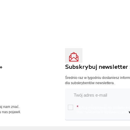
»
Subskrybuj newsletter 
Średnio raz w tygodniu dostaniesz infor
dla subskrybentów newslettera.
Daj nam znać.
*
Chcę otrzymywać na podany e-ma
u nas pojawił.
oraz nowościach wydawniczych.