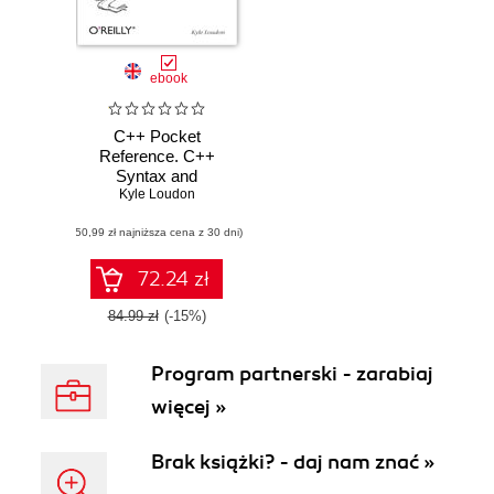
ebook
C++ Pocket
Reference. C++
Syntax and
Fundamentals
Kyle Loudon
(50,99 zł najniższa cena z 30 dni)
72.24 zł
84.99 zł
(-15%)
Program partnerski - zarabiaj
więcej »
Brak książki? - daj nam znać »