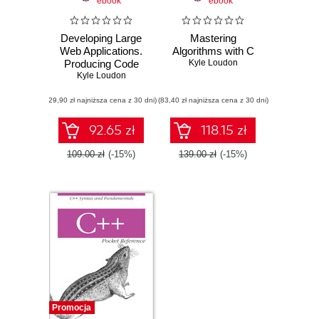
ebook
ebook
Developing Large
Mastering
Web Applications.
Algorithms with C
Producing Code
Kyle Loudon
That Can Grow
Kyle Loudon
and Thrive
(29,90 zł najniższa cena z 30 dni)
(83,40 zł najniższa cena z 30 dni)
92.65 zł
118.15 zł
109.00 zł
(-15%)
139.00 zł
(-15%)
Promocja