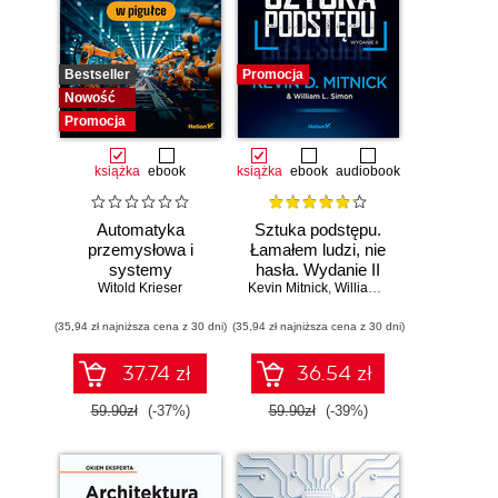
Bestseller
Promocja
Nowość
Promocja
książka
ebook
książka
ebook
audiobook
Automatyka
Sztuka podstępu.
przemysłowa i
Łamałem ludzi, nie
systemy
hasła. Wydanie II
sterowania w
Witold Krieser
Kevin Mitnick
,
William L. Simon
pigułce
(35,94 zł najniższa cena z 30 dni)
(35,94 zł najniższa cena z 30 dni)
37.74 zł
36.54 zł
59.90zł
(-37%)
59.90zł
(-39%)