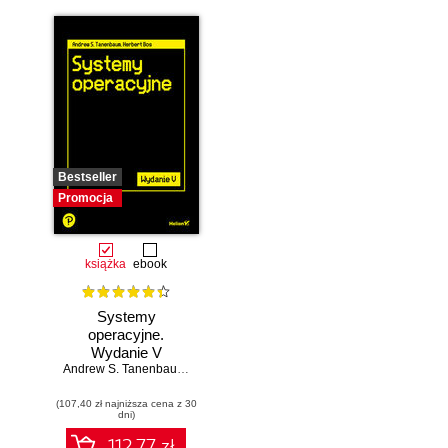
Bestseller
Promocja
książka
ebook
Systemy
operacyjne.
Wydanie V
Andrew S. Tanenbaum
,
Herbert Bos
(107,40 zł najniższa cena z 30
dni)
112.77 zł