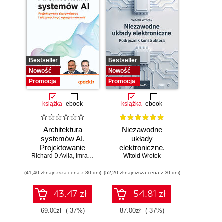
Bestseller
Bestseller
Nowość
Nowość
Promocja
Promocja
książka
ebook
książka
ebook
Architektura
Niezawodne
systemów AI.
układy
Projektowanie
elektroniczne.
Richard D Avila
skalowalnego i
,
Imran Ahmad
Witold Wrotek
Podręcznik
niezawodnego
konstruktora
(41,40 zł najniższa cena z 30 dni)
oprogramowania
(52,20 zł najniższa cena z 30 dni)
43.47 zł
54.81 zł
69.00zł
(-37%)
87.00zł
(-37%)