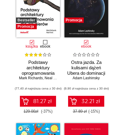
Bestseller
Promocja
Promocja
książka
ebook
ebook
Podstawy
Ostra jazda. Za
architektury
kulisami dążeń
oprogramowania
Ubera do dominacji
Mark Richards
dla inżynierów.
,
Neal Ford
Adam Lashinsky
na świecie
Wydanie II
(77,40 zł najniższa cena z 30 dni)
(9,90 zł najniższa cena z 30 dni)
81.27 zł
32.21 zł
129.00zł
(-37%)
37.89 zł
(-15%)