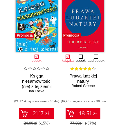
Promocja
Promocja
ebook
książka
ebook
audiobook
Księga
Prawa ludzkiej
niesamowitości
natury
(nie) z tej ziemi!
Robert Greene
Księga faktów
Ian Locke
prawdziwych, choć
(21,17 zł najniższa cena z 30 dni)
niezwykłych
(46,20 zł najniższa cena z 30 dni)
21.17 zł
48.51 zł
24.90 zł
(-15%)
77.00zł
(-37%)