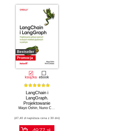
Bestseller
Promocja
książka
ebook
LangChain i
LangGraph.
Projektowanie
Mayo Oshin
aplikacji opartych
,
Nuno Campos
na dużych
(47,40 zł najniższa cena z 30 dni)
modelach
językowych w
praktyce
49.77 zł