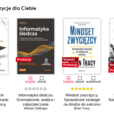
ycje dla Ciebie
Promocja
Nowość
Be
Promocja
No
Pr
książka
ebook
książka
ebook
audiobook
zie
Informatyka śledcza.
Mindset zwycięzcy.
zanie
Gromadzenie, analiza i
Sprawdzone strategie
Ilu
ocą
zabezpieczanie
na drodze do sukcesu
s i
William Oettinger
dowodów
Brian Tracy
elektronicznych dla