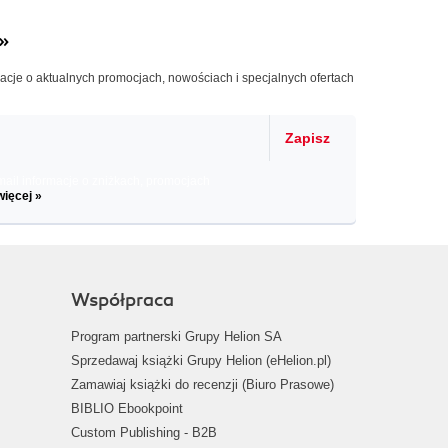
»
macje o aktualnych promocjach, nowościach i specjalnych ofertach
Zapisz
il informacje o zniżkach, promocjach
więcej »
Współpraca
Program partnerski Grupy Helion SA
Sprzedawaj książki Grupy Helion (eHelion.pl)
Zamawiaj książki do recenzji (Biuro Prasowe)
BIBLIO Ebookpoint
Custom Publishing - B2B