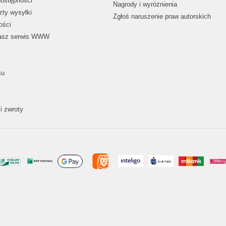
dostępności
Nagrody i wyróżnienia
zty wysyłki
Zgłoś naruszenie praw autorskich
ości
nasz serwis WWW
su
i zwroty