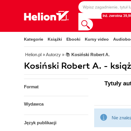
Inż. zwrotna 39,90
Kategorie
Książki
Ebooki
Kursy video
Audiobo
Helion.pl
» Autorzy
» 📚
Kosiński Robert A.
Kosiński Robert A. - książ
Tytuły au
Format
Wydawca
Nie znale
Język publikacji