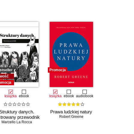
stseller
Promocja
wość
omocja
książka
ebook
książka
ebook
audiobook
Struktury danych.
Prawa ludzkiej natury
strowany przewodnik
Robert Greene
Marcello La Rocca