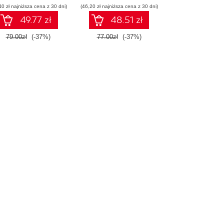
40 zł najniższa cena z 30 dni)
(46,20 zł najniższa cena z 30 dni)
49.77 zł
48.51 zł
79.00zł
(-37%)
77.00zł
(-37%)