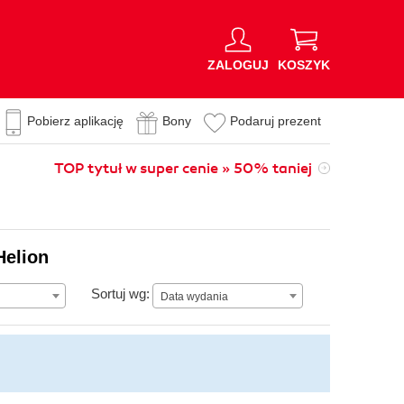
ZALOGUJ
KOSZYK
Pobierz aplikację
Bony
Podaruj prezent
TOP tytuł w super cenie » 50% taniej
Helion
Data wydania
Sortuj wg:
Data wydania