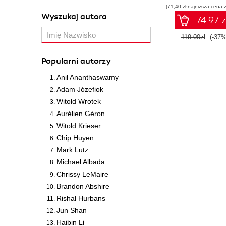
(71,40 zł najniższa cena z
środowiska Jupy
Wyszukaj autora
Wydanie III
74.97 z
119.00zł
(-37%
Popularni autorzy
Anil Ananthaswamy
Adam Józefiok
Witold Wrotek
Aurélien Géron
Witold Krieser
Chip Huyen
Mark Lutz
Michael Albada
Chrissy LeMaire
Brandon Abshire
Rishal Hurbans
Jun Shan
Haibin Li