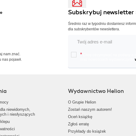
»
Subskrybuj newsletter 
Średnio raz w tygodniu dostaniesz infor
dla subskrybentów newslettera.
Daj nam znać.
*
Chcę otrzymywać na podany e-ma
u nas pojawił.
oraz nowościach wydawniczych.
nia
Wydawnictwo Helion
mocy
O Grupie Helion
dla niewidomych,
Zostań naszym autorem!
ych i niesłyszących
Oceń książkę
klepu
Zgłoś erratę
ywatności
Przykłady do książek