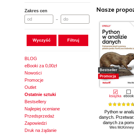
Nasze propoz
Zakres cen
–
Wyczyść
BLOG
eBooki za 0,00zł
Bestseller
Nowości
Promocja
Promocje
Outlet
Ostatnie sztuki
książka
ebook
Bestsellery
Najlepiej oceniane
Python w anali
Przedsprzedaż
danych. Przetwar
danych za pom
Zapowiedzi
pakietów panda
Wes McKinney
Druk na żądanie
NumPy oraz