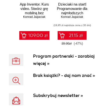
App Inventor. Kurs
Dzieciaki na start!
video. Stwórz grę
Programowanie dla
mobilną bez
najmłodszych
Konrad Jagaciak
kodowania
Konrad Jagaciak
(19,95 zł najniższa cena z 30 dni)
109.00 zł
21.15 zł
39.90zł
(-47%)
Program partnerski - zarabiaj
więcej »
Brak książki? - daj nam znać »
Subskrybuj newsletter »