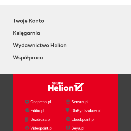
Twoje Konto
Księgarnia
Wydawnictwo Helion
Współpraca
Onepress.pl
Sensus.pl
Editio.pl
DlaBystrzakow.pl
Bezdroza.pl
Ebookpoint.pl
Videopoint.pl
Beya.pl