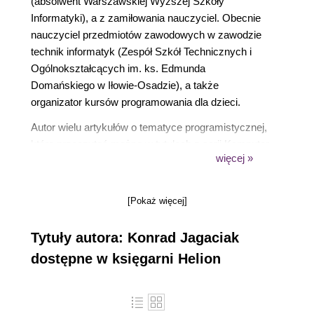
(absolwent Warszawskiej Wyższej Szkoły
Informatyki), a z zamiłowania nauczyciel. Obecnie
nauczyciel przedmiotów zawodowych w zawodzie
technik informatyk (Zespół Szkół Technicznych i
Ogólnokształcących im. ks. Edmunda
Domańskiego w Iłowie-Osadzie), a także
organizator kursów programowania dla dzieci.
Autor wielu artykułów o tematyce programistycznej,
które przeczytać można w tytułach z serii Komputer
więcej »
Świat, ale także w czasopismach Programista
Junior, Nauczyciel na Plus i portalu Forbot.pl."
[Pokaż więcej]
Tytuły autora: Konrad Jagaciak
dostępne w księgarni Helion