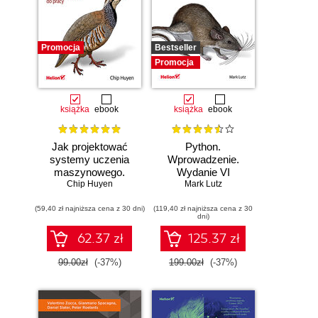
Promocja
Bestseller
Promocja
książka
ebook
książka
ebook
Jak projektować
Python.
systemy uczenia
Wprowadzenie.
maszynowego.
Wydanie VI
Chip Huyen
Iteracyjne
Mark Lutz
tworzenie aplikacji
(59,40 zł najniższa cena z 30 dni)
gotowych do pracy
(119,40 zł najniższa cena z 30
dni)
62.37 zł
125.37 zł
99.00zł
(-37%)
199.00zł
(-37%)