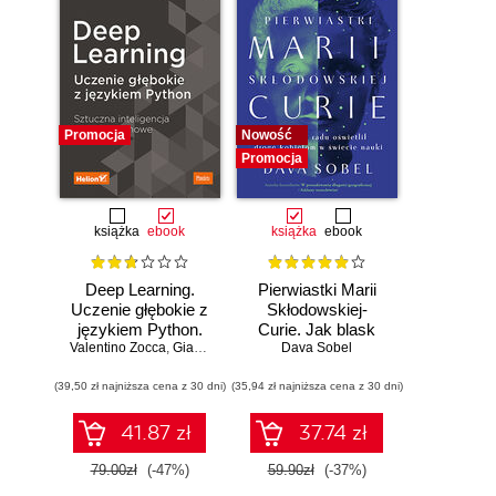
Promocja
Nowość
Promocja
książka
ebook
książka
ebook
Deep Learning.
Pierwiastki Marii
Uczenie głębokie z
Skłodowskiej-
językiem Python.
Curie. Jak blask
Valentino Zocca
Sztuczna
,
Gianmario Spacagna
radu oświetlił drogę
Dava Sobel
,
Daniel Slater
,
Peter Roelants
inteligencja i sieci
kobietom w
(39,50 zł najniższa cena z 30 dni)
neuronowe
(35,94 zł najniższa cena z 30 dni)
świecie nauki
41.87 zł
37.74 zł
79.00zł
(-47%)
59.90zł
(-37%)