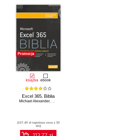
Promocja
książka
ebook
Excel 365. Biblia
Michael Alexander
,
Dick Kusleika
(107,40 zł najniższa cena z 30
dni)
112.77 zł