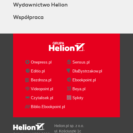
Wydawnictwo Helion
Współpraca
Onepress.pl
Sensus.pl
Editio.pl
DlaBystrzakow.pl
Bezdroza.pl
Ebookpoint.pl
Videopoint.pl
Beya.pl
Czytalisek.pl
Sploty
Biblio.Ebookpoint.pl
Helion.pl sp. z o.o.
ul. Kościuszki 1c