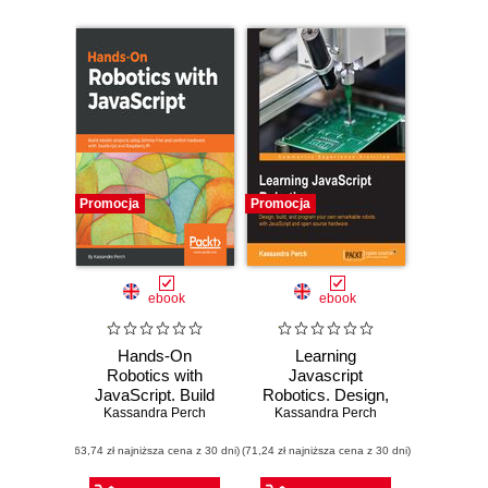
Promocja
Promocja
ebook
ebook
Hands-On
Learning
Robotics with
Javascript
JavaScript. Build
Robotics. Design,
robotic projects
Kassandra Perch
build, and program
Kassandra Perch
using Johnny-Five
your own
(63,74 zł najniższa cena z 30 dni)
and control
(71,24 zł najniższa cena z 30 dni)
remarkable robots
hardware with
with JavaScript