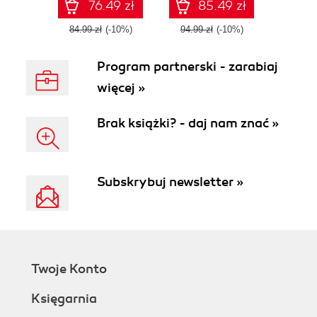
JavaScript and
and open source
76.49 zł
85.49 zł
Raspberry Pi
hardware
84.99 zł
(-10%)
94.99 zł
(-10%)
Program partnerski - zarabiaj
więcej »
Brak książki? - daj nam znać »
Subskrybuj newsletter »
Twoje Konto
Księgarnia