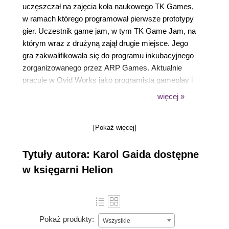
uczęszczał na zajęcia koła naukowego TK Games,
w ramach którego programował pierwsze prototypy
gier. Uczestnik game jam, w tym TK Game Jam, na
którym wraz z drużyną zajął drugie miejsce. Jego
gra zakwalifikowała się do programu inkubacyjnego
zorganizowanego przez ARP Games. Aktualnie
pracuje w Ovid Works jako programista gameplay i
specjalista w zakresie networkingu w Unreal Engine
więcej »
4. Po pracy chętnie biega po górach. Wraz ze
znajomymi z grupy treningowej startuje w biegach z
[Pokaż więcej]
przeszkodami.
Tytuły autora: Karol Gaida dostępne
w księgarni Helion
Pokaż produkty:
Wszystkie