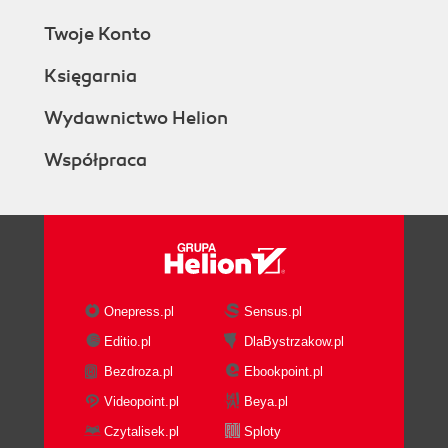
Twoje Konto
Księgarnia
Wydawnictwo Helion
Współpraca
Onepress.pl
Sensus.pl
Editio.pl
DlaBystrzakow.pl
Bezdroza.pl
Ebookpoint.pl
Videopoint.pl
Beya.pl
Czytalisek.pl
Sploty