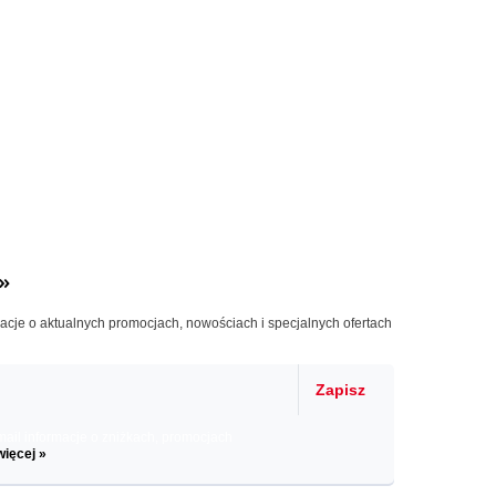
»
macje o aktualnych promocjach, nowościach i specjalnych ofertach
Zapisz
il informacje o zniżkach, promocjach
więcej »