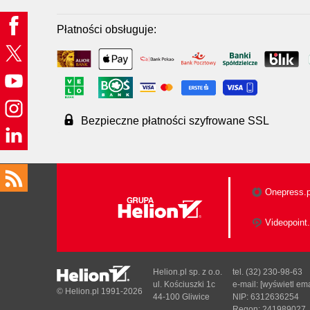
Płatności obsługuje:
Bezpieczne płatności szyfrowane SSL
Onepress.p
Videopoint.
Helion.pl sp. z o.o.
tel. (32) 230-98-63
ul. Kościuszki 1c
e-mail:
[wyświetl ema
© Helion.pl 1991-2026
44-100 Gliwice
NIP: 6312636254
Regon: 241989027