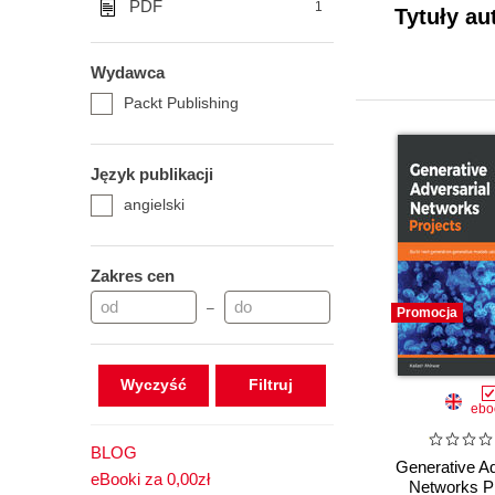
PDF
1
Tytuły au
Wydawca
Packt Publishing
Język publikacji
angielski
Zakres cen
–
Promocja
Wyczyść
ebo
BLOG
Generative Ad
eBooki za 0,00zł
Networks Pr