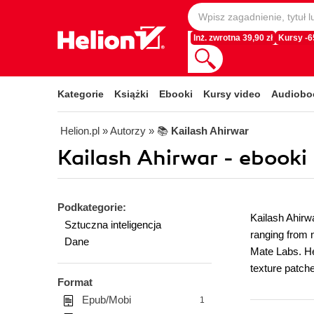
Inż. zwrotna 39,90 zł
Kursy -
Kategorie
Książki
Ebooki
Kursy video
Audiobo
Helion.pl
» Autorzy
» 📚
Kailash Ahirwar
Kailash Ahirwar - ebooki
Podkategorie:
Kailash Ahirwa
Sztuczna inteligencja
ranging from 
Dane
Mate Labs. He
texture patche
Format
Epub/Mobi
1