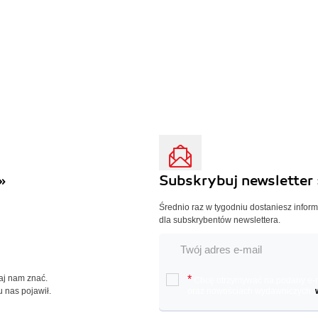
»
Subskrybuj newsletter 
Średnio raz w tygodniu dostaniesz infor
dla subskrybentów newslettera.
Daj nam znać.
*
Chcę otrzymywać na podany e-ma
u nas pojawił.
oraz nowościach wydawniczych.