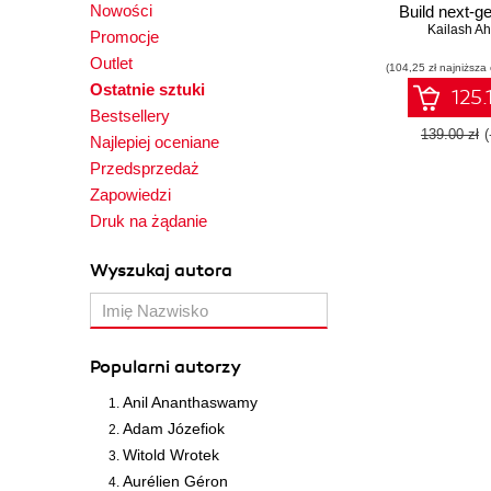
Nowości
Build next-g
generative
Kailash Ah
Promocje
using Tensor
Outlet
(104,25 zł najniższa
Kera
Ostatnie sztuki
125.
Bestsellery
139.00 zł
Najlepiej oceniane
Przedsprzedaż
Zapowiedzi
Druk na żądanie
Wyszukaj autora
Popularni autorzy
Anil Ananthaswamy
Adam Józefiok
Witold Wrotek
Aurélien Géron