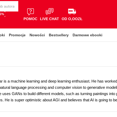
65%
POMOC
LIVE CHAT
OD O,OOZŁ
oki
Promocje
Nowości
Bestsellery
Darmowe ebooki
r is a machine learning and deep learning enthusiast. He has worked in
natural language processing and computer vision to generative mode
 uses GANs to build different models, such as turning paintings into
s. He is super optimistic about AGI and believes that AI is going to 