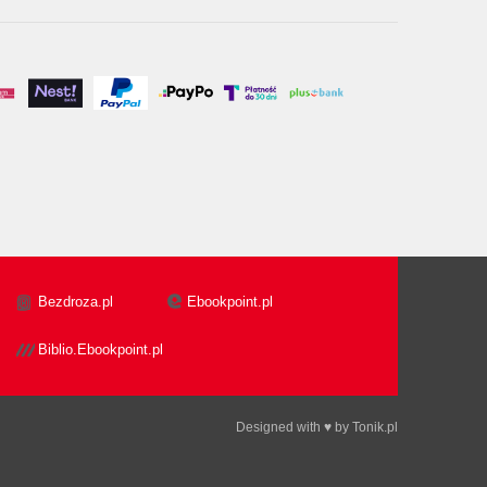
Bezdroza.pl
Ebookpoint.pl
Biblio.Ebookpoint.pl
Designed with ♥ by
Tonik.pl