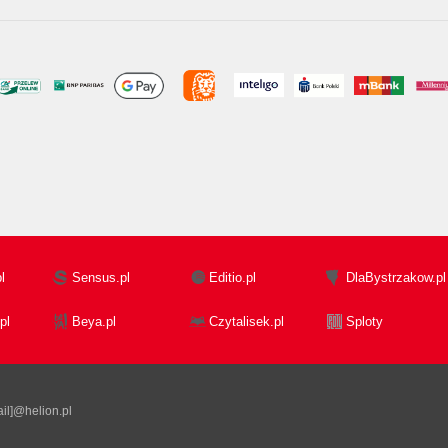
l
Sensus.pl
Editio.pl
DlaBystrzakow.pl
pl
Beya.pl
Czytalisek.pl
Sploty
il]@helion.pl