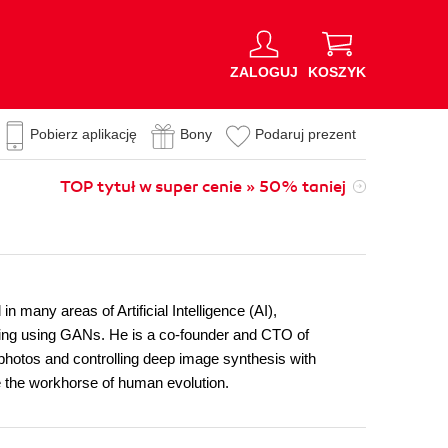
ZALOGUJ
KOSZYK
Pobierz aplikację
Bony
Podaruj prezent
TOP tytuł w super cenie » 50% taniej
 many areas of Artificial Intelligence (AI),
ling using GANs. He is a co-founder and CTO of
 photos and controlling deep image synthesis with
be the workhorse of human evolution.