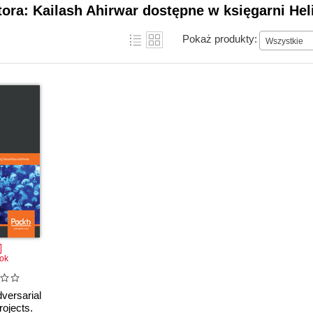
tora: Kailash Ahirwar dostępne w księgarni Hel
Pokaż produkty:
Wszystkie
ok
versarial
ojects.