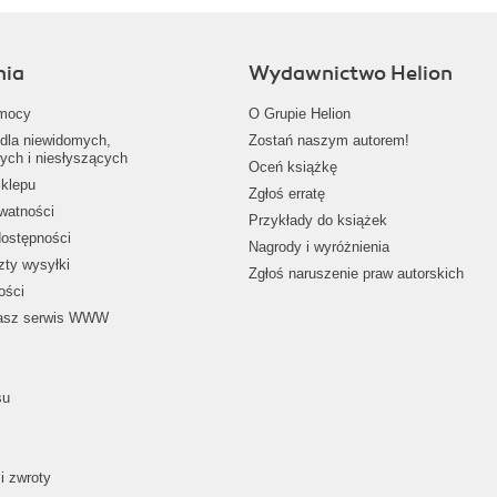
nia
Wydawnictwo Helion
mocy
O Grupie Helion
dla niewidomych,
Zostań naszym autorem!
ych i niesłyszących
Oceń książkę
klepu
Zgłoś erratę
ywatności
Przykłady do książek
dostępności
Nagrody i wyróżnienia
zty wysyłki
Zgłoś naruszenie praw autorskich
ości
nasz serwis WWW
su
i zwroty