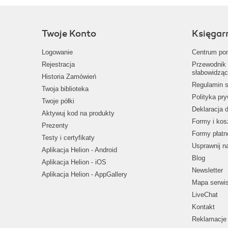
Twoje Konto
Księgar
Logowanie
Centrum po
Rejestracja
Przewodnik 
słabowidząc
Historia Zamówień
Regulamin s
Twoja biblioteka
Polityka pr
Twoje półki
Deklaracja 
Aktywuj kod na produkty
Formy i kos
Prezenty
Formy płatn
Testy i certyfikaty
Usprawnij 
Aplikacja Helion - Android
Blog
Aplikacja Helion - iOS
Newsletter
Aplikacja Helion - AppGallery
Mapa serwi
LiveChat
Kontakt
Reklamacje 