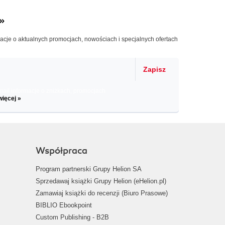
»
macje o aktualnych promocjach, nowościach i specjalnych ofertach
Zapisz
il informacje o zniżkach, promocjach
więcej »
Współpraca
Program partnerski Grupy Helion SA
Sprzedawaj książki Grupy Helion (eHelion.pl)
Zamawiaj książki do recenzji (Biuro Prasowe)
BIBLIO Ebookpoint
Custom Publishing - B2B