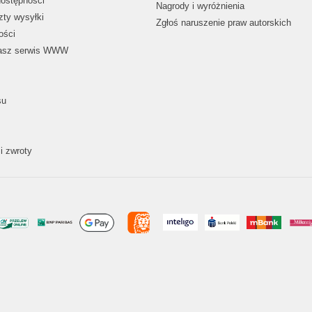
dostępności
Nagrody i wyróżnienia
zty wysyłki
Zgłoś naruszenie praw autorskich
ości
nasz serwis WWW
su
i zwroty