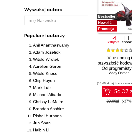
Wyszukaj autora
Bestseller
Nowość
Promocja
Popularni autorzy
książka
ebook
Anil Ananthaswamy
Adam Józefiok
Vibe coding i
Witold Wrotek
przyszłość kodow
Aurélien Géron
Od programisty
Witold Krieser
dewelopera ery
Addy Osmani
Chip Huyen
(53,40 zł najniższa cena z
Mark Lutz
56.07 z
Michael Albada
89.00zł
(-37%
Chrissy LeMaire
Brandon Abshire
Rishal Hurbans
Jun Shan
Haibin Li