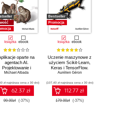
stseller
Bestseller
wość
Promocja
omocja
książka
ebook
książka
ebook
Aplikacje oparte na
Uczenie maszynowe z
agentach AI.
użyciem Scikit-Learn,
Projektowanie i
Keras i TensorFlow.
drażanie systemów
Michael Albada
Aurélien Géron
Wydanie III
wieloagentowych
50 zł najniższa cena z 30 dni)
(107,40 zł najniższa cena z 30 dni)
62.37 zł
112.77 zł
99.00zł
(-37%)
179.00zł
(-37%)