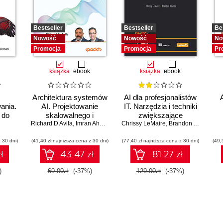
Bestseller
Bestseller
Be
Nowość
Nowość
No
Promocja
Promocja
Pr
książka
ebook
książka
ebook
Architektura systemów
AI dla profesjonalistów
ania.
AI. Projektowanie
IT. Narzędzia i techniki
 do
skalowalnego i
zwiększające
 AI
Richard D Avila
niezawodnego
,
Imran Ahmad
Chrissy LeMaire
produktywność
,
Brandon Abshire
w
oprogramowania
 30 dni)
(41,40 zł najniższa cena z 30 dni)
(77,40 zł najniższa cena z 30 dni)
(49,
ł
43.47 zł
81.27 zł
)
69.00zł
(-37%)
129.00zł
(-37%)