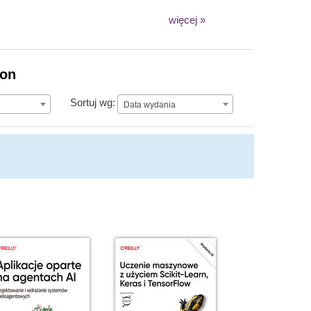
więcej »
ion
Data wydania
Sortuj wg:
Data wydania