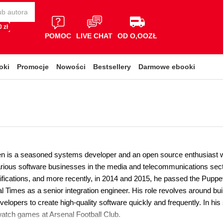
 zł
POMOC
LIVE CHAT
OD O,OOZŁ
oki
Promocje
Nowości
Bestsellery
Darmowe ebooki
n is a seasoned systems developer and an open source enthusiast 
arious software businesses in the media and telecommunications secto
tifications, and more recently, in 2014 and 2015, he passed the Puppe
al Times as a senior integration engineer. His role revolves around bu
velopers to create high-quality software quickly and frequently. In his
watch games at Arsenal Football Club.