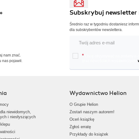
»
Subskrybuj newsletter 
Średnio raz w tygodniu dostaniesz infor
dla subskrybentów newslettera.
Daj nam znać.
*
Chcę otrzymywać na podany e-ma
u nas pojawił.
oraz nowościach wydawniczych.
nia
Wydawnictwo Helion
mocy
O Grupie Helion
dla niewidomych,
Zostań naszym autorem!
ych i niesłyszących
Oceń książkę
klepu
Zgłoś erratę
ywatności
Przykłady do książek