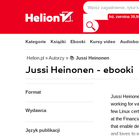
Inż. zwrotna 39,90
Kategorie
Książki
Ebooki
Kursy video
Audiobo
Helion.pl
» Autorzy
» 📚
Jussi Heinonen
Jussi Heinonen - ebooki
Format
Jussi Heinone
working for v
Wydawca
few Linux cer
at the Financi
that enable de
Język publikacji
and loves to 