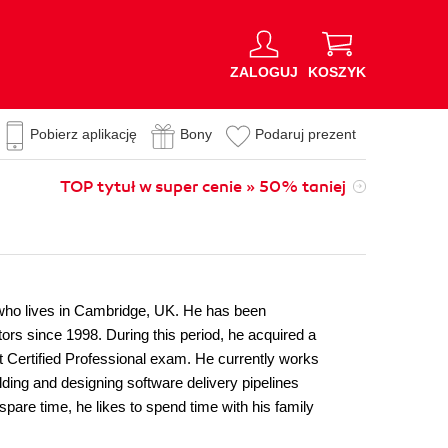
ZALOGUJ
KOSZYK
Pobierz aplikację
Bony
Podaruj prezent
TOP tytuł w super cenie » 50% taniej
who lives in Cambridge, UK. He has been
rs since 1998. During this period, he acquired a
t Certified Professional exam. He currently works
ilding and designing software delivery pipelines
 spare time, he likes to spend time with his family