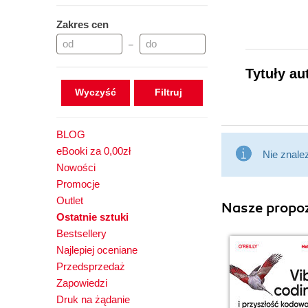
Zakres cen
–
Tytuły au
Wyczyść
BLOG
eBooki za 0,00zł
Nie znale
Nowości
Promocje
Outlet
Nasze propoz
Ostatnie sztuki
Bestsellery
Najlepiej oceniane
Przedsprzedaż
Zapowiedzi
Druk na żądanie