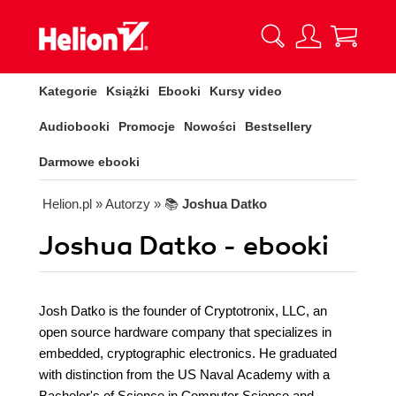
Kategorie
Książki
Ebooki
Kursy video
Audiobooki
Promocje
Nowości
Bestsellery
Darmowe ebooki
Helion.pl
» Autorzy
» 📚
Joshua Datko
Joshua Datko - ebooki
Josh Datko is the founder of Cryptotronix, LLC, an
open source hardware company that specializes in
embedded, cryptographic electronics. He graduated
with distinction from the US Naval Academy with a
Bachelor's of Science in Computer Science and