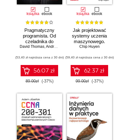
książka
ebook
książka
ebook
Pragmatyczny
Jak projektować
programista. Od
systemy uczenia
czeladnika do
maszynowego.
mistrza. Wydanie II
David Thomas
,
Andrew Hunt
Chip Huyen
Iteracyjne
tworzenie aplikacji
(53,40 zł najniższa cena z 30 dni)
(59,40 zł najniższa cena z 30 dni)
gotowych do pracy
56.07 zł
62.37 zł
89.00zł
(-37%)
99.00zł
(-37%)