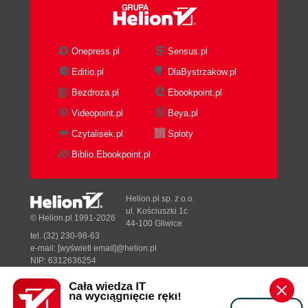
Onepress.pl
Sensus.pl
Editio.pl
DlaBystrzakow.pl
Bezdroza.pl
Ebookpoint.pl
Videopoint.pl
Beya.pl
Czytalisek.pl
Sploty
Biblio.Ebookpoint.pl
Helion.pl sp. z o.o.
ul. Kościuszki 1c
© Helion.pl 1991-2026
44-100 Gliwice
tel. (32) 230-98-63
e-mail:
[wyświetl email]@helion.pl
NIP: 6312636254
Regon: 241989027
Designed with ♥ by
Tonik.pl