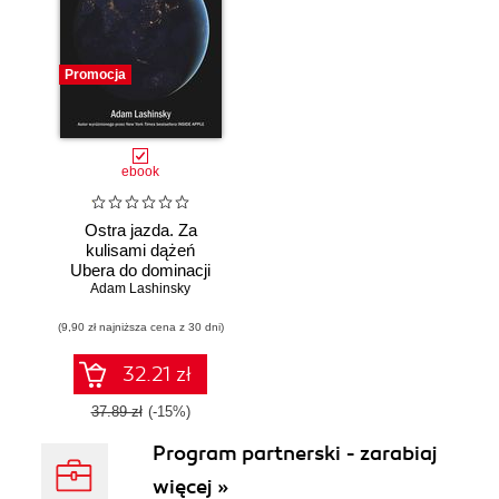
Promocja
ebook
Ostra jazda. Za
kulisami dążeń
Ubera do dominacji
Adam Lashinsky
na świecie
(9,90 zł najniższa cena z 30 dni)
32.21 zł
37.89 zł
(-15%)
Program partnerski - zarabiaj
więcej »