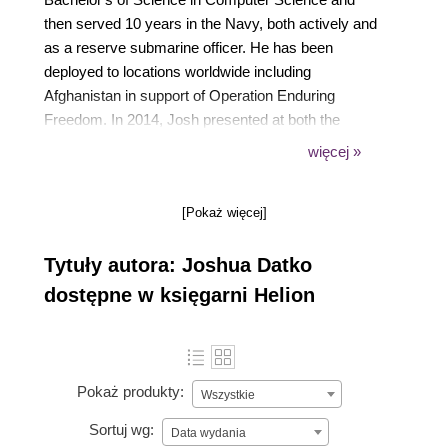
then served 10 years in the Navy, both actively and
as a reserve submarine officer. He has been
deployed to locations worldwide including
Afghanistan in support of Operation Enduring
Freedom. In 2014, Josh presented at both the
HOPE and DEF CON conferences. He completed
więcej »
his Master's of Science in Computer Science, with a
focus on security and networking, from Drexel
[Pokaż więcej]
University.
Tytuły autora: Joshua Datko
dostępne w księgarni Helion
Pokaż produkty:
Wszystkie
Sortuj wg:
Data wydania