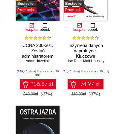
Bestseller
Bestseller
Promocja
Promocja
książka
ebook
książka
ebook
CCNA 200-301.
Inżynieria danych
Zostań
w praktyce.
administratorem
Kluczowe
Adam Józefiok
sieci
Joe Reis
koncepcje i
,
Matt Housley
komputerowych
najlepsze
(149,40 zł najniższa cena z 30
Cisco. Wydanie II
(71,40 zł najniższa cena z 30 dni)
technologie
dni)
156.87 zł
74.97 zł
249.00zł
(-37%)
119.00zł
(-37%)