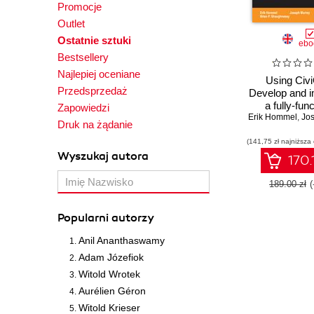
Promocje
Outlet
Ostatnie sztuki
ebo
Bestsellery
Najlepiej oceniane
Using Civ
Przedsprzedaż
Develop and 
a fully-func
Zapowiedzi
Erik Hommel
systematic 
,
Jos
Druk na żądanie
with CiviCRM
(141,75 zł najniższa
Editio
Wyszukaj autora
170.
189.00 zł
Popularni autorzy
Anil Ananthaswamy
Adam Józefiok
Witold Wrotek
Aurélien Géron
Witold Krieser