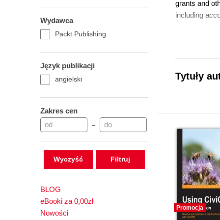
grants and ot
including acc
Wydawca
Packt Publishing
Język publikacji
Tytuły au
angielski
Zakres cen
–
Wyczyść
BLOG
eBooki za 0,00zł
Promocja
Nowości