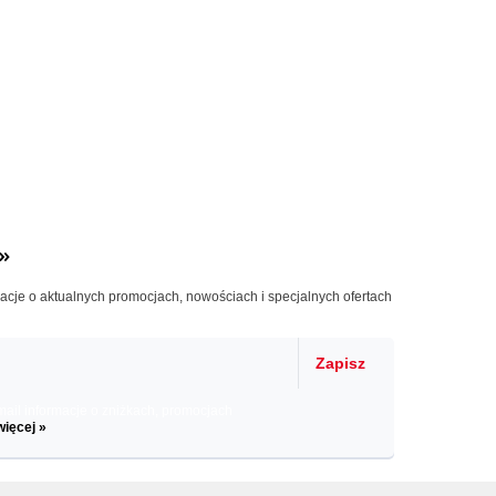
»
macje o aktualnych promocjach, nowościach i specjalnych ofertach
Zapisz
il informacje o zniżkach, promocjach
więcej »