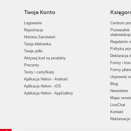
Twoje Konto
Księgar
Logowanie
Centrum po
Rejestracja
Przewodnik 
słabowidząc
Historia Zamówień
Regulamin s
Twoja biblioteka
Polityka pr
Twoje półki
Deklaracja 
Aktywuj kod na produkty
Formy i kos
Prezenty
Formy płatn
Testy i certyfikaty
Usprawnij 
Aplikacja Helion - Android
Blog
Aplikacja Helion - iOS
Newsletter
Aplikacja Helion - AppGallery
Mapa serwi
LiveChat
Kontakt
Reklamacje 