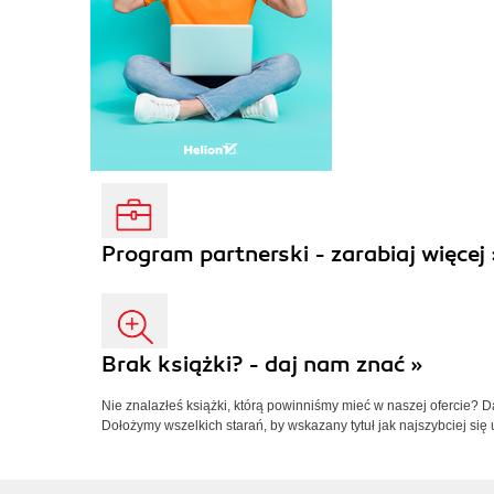
Program partnerski - zarabiaj więcej 
Brak książki? - daj nam znać »
Nie znalazłeś książki, którą powinniśmy mieć w naszej ofercie? 
Dołożymy wszelkich starań, by wskazany tytuł jak najszybciej się 