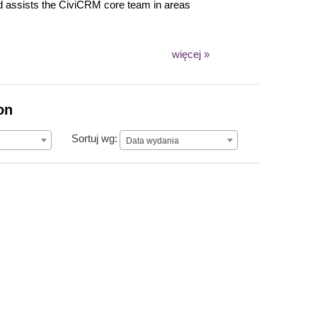
nd assists the CiviCRM core team in areas
więcej »
on
Data wydania
Sortuj wg:
Data wydania