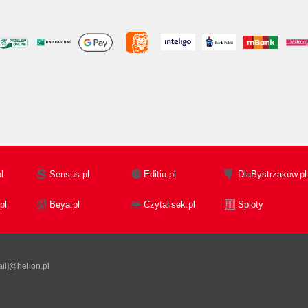
l
Sensus.pl
Editio.pl
DlaBystrzakow.pl
pl
Beya.pl
Czytalisek.pl
Sploty
il]@helion.pl