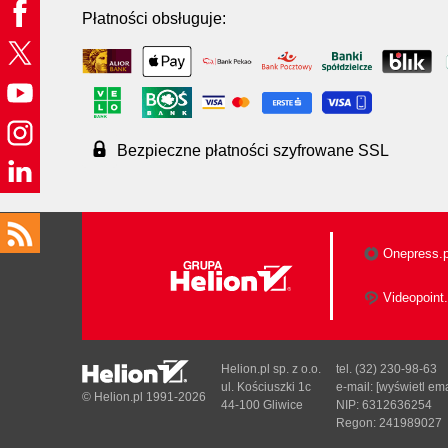
Płatności obsługuje:
Bezpieczne płatności szyfrowane SSL
Onepress.p
Videopoint.
Helion.pl sp. z o.o.
tel. (32) 230-98-63
ul. Kościuszki 1c
e-mail:
[wyświetl ema
© Helion.pl 1991-2026
44-100 Gliwice
NIP: 6312636254
Regon: 241989027