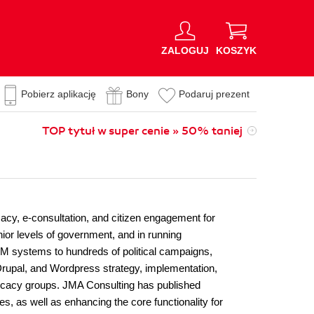
ZALOGUJ
KOSZYK
Pobierz aplikację
Bony
Podaruj prezent
TOP tytuł w super cenie » 50% taniej
acy, e-consultation, and citizen engagement for
ior levels of government, and in running
 systems to hundreds of political campaigns,
, Drupal, and Wordpress strategy, implementation,
vocacy groups. JMA Consulting has published
es, as well as enhancing the core functionality for