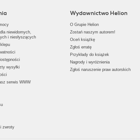
nia
Wydawnictwo Helion
mocy
O Grupie Helion
dla niewidomych,
Zostań naszym autorem!
ych i niesłyszących
Oceń książkę
klepu
Zgłoś erratę
ywatności
Przykłady do książek
dostępności
Nagrody i wyróżnienia
zty wysyłki
Zgłoś naruszenie praw autorskich
ości
nasz serwis WWW
su
i zwroty