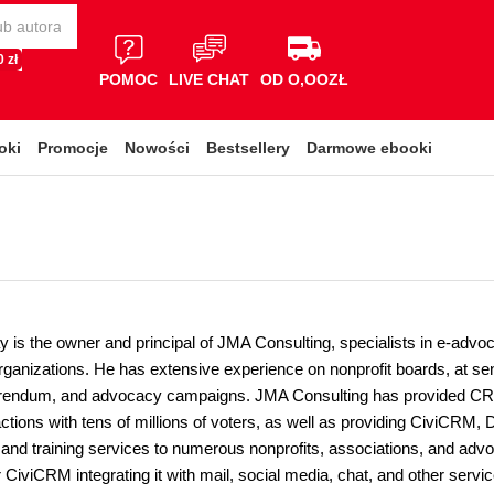
 zł
POMOC
LIVE CHAT
OD O,OOZŁ
oki
Promocje
Nowości
Bestsellery
Darmowe ebooki
 is the owner and principal of JMA Consulting, specialists in e-advoc
rganizations. He has extensive experience on nonprofit boards, at sen
ferendum, and advocacy campaigns. JMA Consulting has provided CRM
actions with tens of millions of voters, as well as providing CiviCRM
and training services to numerous nonprofits, associations, and ad
 CiviCRM integrating it with mail, social media, chat, and other servic