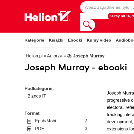
Kursy od 16,70
Kategorie
Książki
Ebooki
Kursy video
Audiobo
Helion.pl
» Autorzy
» 📚
Joseph Murray
Joseph Murray - ebooki
Podkategorie:
Joseph Murray
Biznes IT
progressive o
electoral, re
Format
tracking inter
Epub/Mobi
2
development, 
PDF
extensions for
2