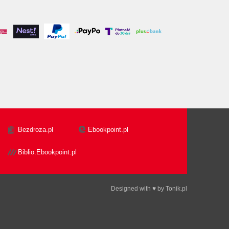
Bezdroza.pl
Ebookpoint.pl
Biblio.Ebookpoint.pl
Designed with ♥ by
Tonik.pl