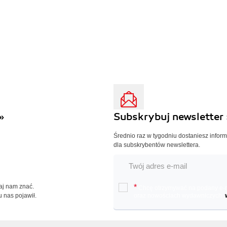
»
Subskrybuj newsletter 
Średnio raz w tygodniu dostaniesz infor
dla subskrybentów newslettera.
Daj nam znać.
*
Chcę otrzymywać na podany e-ma
u nas pojawił.
oraz nowościach wydawniczych.