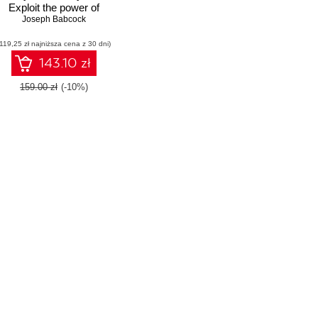
Exploit the power of
data in your business
Joseph Babcock
by building advanced
(119,25 zł najniższa cena z 30 dni)
predictive modeling
applications with
143.10 zł
Python
159.00 zł
(-10%)