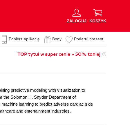
ZALOGUJ
KOSZYK
Pobierz aplikację
Bony
Podaruj prezent
TOP tytuł w super cenie » 50% taniej
ng predictive modeling with visualization to
rom the Solomon H. Snyder Department of
machine learning to predict adverse cardiac side
althcare and entertainment industries.