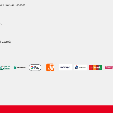
nasz serwis WWW
su
i zwroty