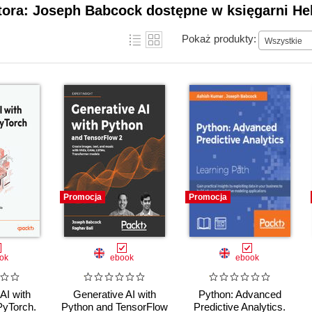
tora: Joseph Babcock dostępne w księgarni He
Pokaż produkty:
Wszystkie
Promocja
Promocja
ok
ebook
ebook
AI with
Generative AI with
Python: Advanced
PyTorch.
Python and TensorFlow
Predictive Analytics.