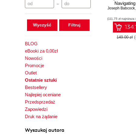
Navigating
–
Joseph Babcock
frontier wit
Stable Diffus
(111,75 zł najniższa 
next-gen AI ap
Wyczyść
- Second E
134.
149.00 zł
BLOG
eBooki za 0,00zł
Nowości
Promocje
Outlet
Ostatnie sztuki
Bestsellery
Najlepiej oceniane
Przedsprzedaż
Zapowiedzi
Druk na żądanie
Wyszukaj autora