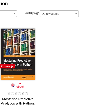
lion
Data wydania
Sortuj wg:
Data wydania
Promocja
ebook
Mastering Predictive
Analytics with Python.