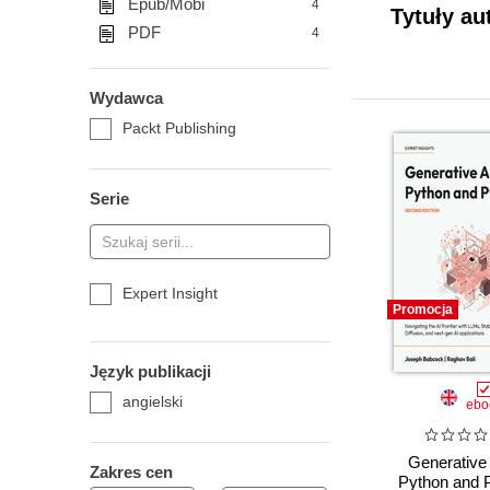
Epub/Mobi
4
Tytuły au
PDF
4
Wydawca
Packt Publishing
Serie
Expert Insight
Promocja
Język publikacji
angielski
ebo
Generative 
Zakres cen
Python and 