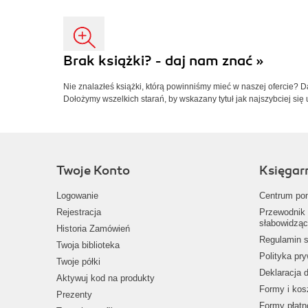
Brak książki? - daj nam znać »
Nie znalazłeś książki, którą powinniśmy mieć w naszej ofercie? 
Dołożymy wszelkich starań, by wskazany tytuł jak najszybciej się 
Twoje Konto
Księgar
Logowanie
Centrum po
Rejestracja
Przewodnik 
słabowidząc
Historia Zamówień
Regulamin s
Twoja biblioteka
Polityka pr
Twoje półki
Deklaracja 
Aktywuj kod na produkty
Formy i kos
Prezenty
Formy płatn