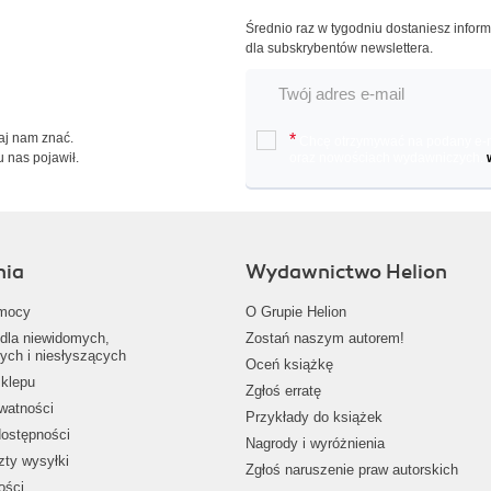
Średnio raz w tygodniu dostaniesz infor
dla subskrybentów newslettera.
Daj nam znać.
*
Chcę otrzymywać na podany e-ma
u nas pojawił.
oraz nowościach wydawniczych.
nia
Wydawnictwo Helion
mocy
O Grupie Helion
dla niewidomych,
Zostań naszym autorem!
ych i niesłyszących
Oceń książkę
klepu
Zgłoś erratę
ywatności
Przykłady do książek
dostępności
Nagrody i wyróżnienia
zty wysyłki
Zgłoś naruszenie praw autorskich
ości