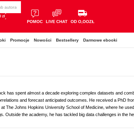
 zł
POMOC
LIVE CHAT
OD O,OOZŁ
oki
Promocje
Nowości
Bestsellery
Darmowe ebooki
k has spent almost a decade exploring complex datasets and combini
rrelations and forecast anticipated outcomes. He received a PhD f
at The Johns Hopkins University School of Medicine, where he used 
gs. Outside the academy, he has tackled big data challenges in the he