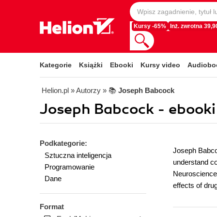
Kursy -65%
Inż. zwrotna 39,90
Kategorie
Książki
Ebooki
Kursy video
Audiobo
Helion.pl
» Autorzy
» 📚
Joseph Babcock
Joseph Babcock - ebooki
Podkategorie:
Joseph Babcoc
Sztuczna inteligencja
understand co
Programowanie
Neuroscience 
Dane
effects of dru
Format