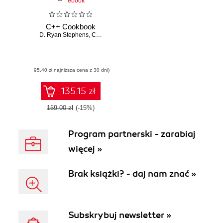
ebook
C++ Cookbook
D. Ryan Stephens
,
Christopher Diggins
,
Jonathan Turkanis
(95,40 zł najniższa cena z 30 dni)
135.15 zł
159.00 zł
(-15%)
Program partnerski - zarabiaj
więcej »
Brak książki? - daj nam znać »
Subskrybuj newsletter »