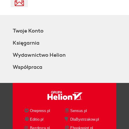
Twoje Konto
Księgarnia
Wydawnictwo Helion
Współpraca
Onepress.pl
Sensus.pl
Editio.pl
DlaBystrzakow.pl
Bezdroza.pl
Ebookpoint.pl