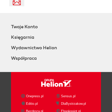
Twoje Konto
Księgarnia
Wydawnictwo Helion
Współpraca
Onepress.pl
Sensus.pl
Editio.pl
DlaBystrzakow.pl
Bezdroza.pl
Ebookpoint.pl