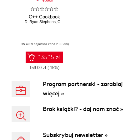
ebook
C++ Cookbook
D. Ryan Stephens
,
Christopher Diggins
,
Jonathan Turkanis
(95,40 zł najniższa cena z 30 dni)
135.15 zł
159.00 zł
(-15%)
Program partnerski - zarabiaj
więcej »
Brak książki? - daj nam znać »
Subskrybuj newsletter »