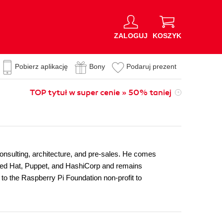
ZALOGUJ
KOSZYK
Pobierz aplikację
Bony
Podaruj prezent
TOP tytuł w super cenie » 50% taniej
onsulting, architecture, and pre-sales. He comes
 Red Hat, Puppet, and HashiCorp and remains
 to the Raspberry Pi Foundation non-profit to