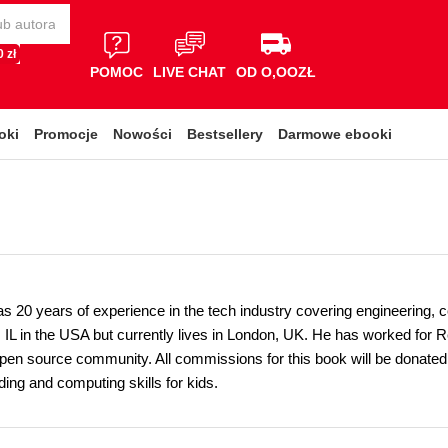
 zł
POMOC
LIVE CHAT
OD O,OOZŁ
oki
Promocje
Nowości
Bestsellery
Darmowe ebooki
s 20 years of experience in the tech industry covering engineering, c
 IL in the USA but currently lives in London, UK. He has worked for
open source community. All commissions for this book will be donated
ing and computing skills for kids.