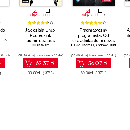
książka
ebook
książka
ebook
 do
Jak działa Linux.
Pragmatyczny
A
II
Podręcznik
programista. Od
int
Shiloh
administratora.
czeladnika do mistrza.
Wydanie III
Brian Ward
David Thomas
Wydanie II
,
Andrew Hunt
 30 dni)
(59,40 zł najniższa cena z 30 dni)
(53,40 zł najniższa cena z 30 dni)
(53,
ł
62.37 zł
56.07 zł
)
99.00zł
(-37%)
89.00zł
(-37%)