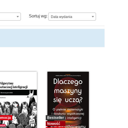
Data wydania
Sortuj wg:
Data wydania
omocja
Bestseller
Nowość