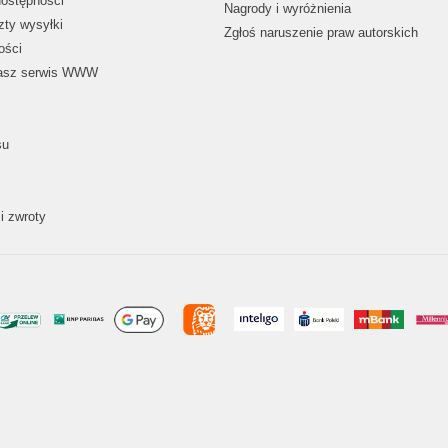
dostępności
Nagrody i wyróżnienia
zty wysyłki
Zgłoś naruszenie praw autorskich
ości
nasz serwis WWW
su
i zwroty