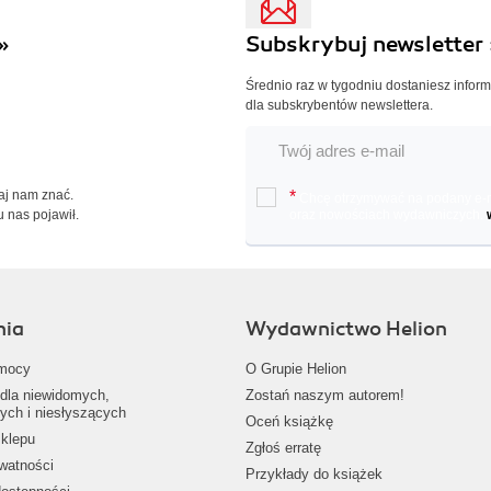
»
Subskrybuj newsletter 
Średnio raz w tygodniu dostaniesz infor
dla subskrybentów newslettera.
Daj nam znać.
*
Chcę otrzymywać na podany e-ma
u nas pojawił.
oraz nowościach wydawniczych.
nia
Wydawnictwo Helion
mocy
O Grupie Helion
dla niewidomych,
Zostań naszym autorem!
ych i niesłyszących
Oceń książkę
klepu
Zgłoś erratę
ywatności
Przykłady do książek