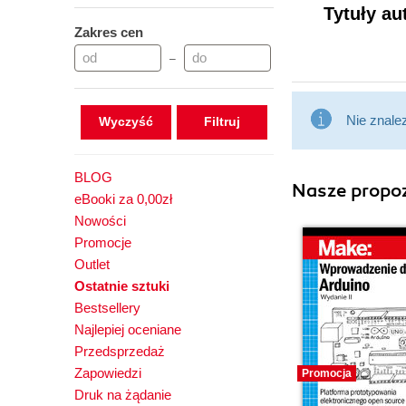
Tytuły au
Zakres cen
–
Nie znale
Wyczyść
BLOG
Nasze propoz
eBooki za 0,00zł
Nowości
Promocje
Outlet
Ostatnie sztuki
Bestsellery
Najlepiej oceniane
Przedsprzedaż
Zapowiedzi
Promocja
Druk na żądanie