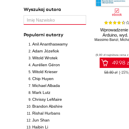
Wyszukaj autora
ebook
Wprowadzenie
Popularni autorzy
Arduino, wyd. 
Massimo Banzi
,
Michael 
Anil Ananthaswamy
Adam Józefiok
(9,90 zł najniższa cena z
Witold Wrotek
49.98 z
Aurélien Géron
Witold Krieser
58.80 zł
(-15%
Chip Huyen
Michael Albada
Mark Lutz
Chrissy LeMaire
Brandon Abshire
Rishal Hurbans
Jun Shan
Haibin Li