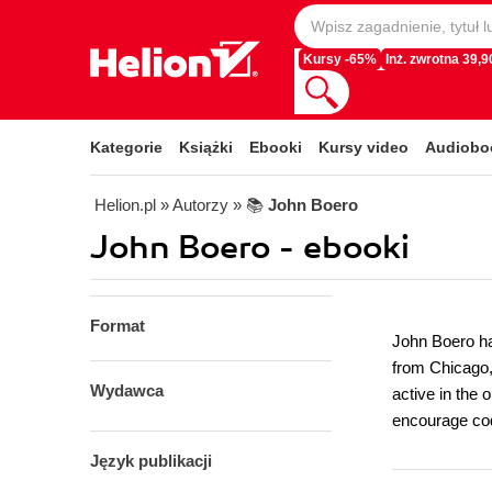
Kursy -65%
Inż. zwrotna 39,90
Kategorie
Książki
Ebooki
Kursy video
Audiobo
Helion.pl
» Autorzy
» 📚
John Boero
John Boero - ebooki
Format
John Boero ha
from Chicago,
Wydawca
active in the 
encourage cod
Język publikacji