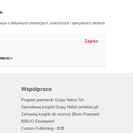
»
macje o aktualnych promocjach, nowościach i specjalnych ofertach
Zapisz
il informacje o zniżkach, promocjach
więcej »
Współpraca
Program partnerski Grupy Helion SA
Sprzedawaj książki Grupy Helion (eHelion.pl)
Zamawiaj książki do recenzji (Biuro Prasowe)
BIBLIO Ebookpoint
Custom Publishing - B2B