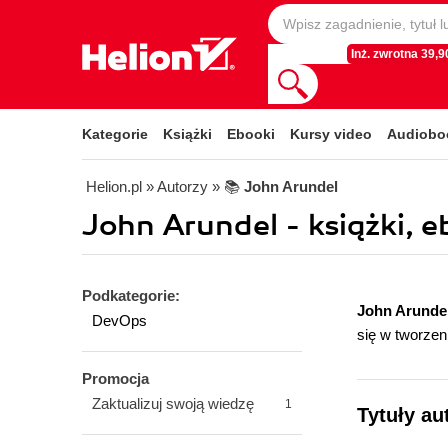
Inż. zwrotna 39,90
Kategorie
Książki
Ebooki
Kursy video
Audiobo
Helion.pl
» Autorzy
» 📚
John Arundel
John Arundel - książki, e
Podkategorie:
John Arunde
DevOps
się w tworzeni
Promocja
Zaktualizuj swoją wiedzę
1
Tytuły au