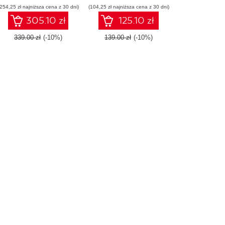
(254,25 zł najniższa cena z 30 dni)
powerful tools
(104,25 zł najniższa cena z 30 dni)
recipes - Third Edition
305.10 zł
125.10 zł
339.00 zł
(-10%)
139.00 zł
(-10%)