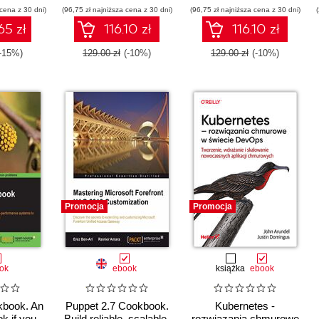
 cena z 30 dni)
(96,75 zł najniższa cena z 30 dni)
(96,75 zł najniższa cena z 30 dni)
65 zł
116.10 zł
116.10 zł
(-15%)
129.00 zł
(-10%)
129.00 zł
(-10%)
Promocja
Promocja
ok
ebook
książka
ebook
kbook. An
Puppet 2.7 Cookbook.
Kubernetes -
k if you
Build reliable, scalable,
rozwiązania chmurowe