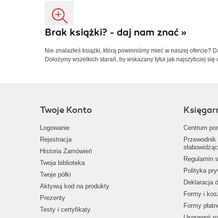
Brak książki? - daj nam znać »
Nie znalazłeś książki, którą powinniśmy mieć w naszej ofercie? 
Dołożymy wszelkich starań, by wskazany tytuł jak najszybciej się 
Twoje Konto
Księgar
Logowanie
Centrum po
Rejestracja
Przewodnik 
słabowidząc
Historia Zamówień
Regulamin s
Twoja biblioteka
Polityka pr
Twoje półki
Deklaracja 
Aktywuj kod na produkty
Formy i kos
Prezenty
Formy płatn
Testy i certyfikaty
Usprawnij 