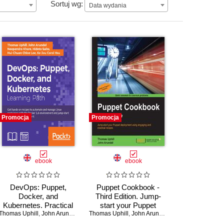
Data wydania
Sortuj wg:
Data wydania
Promocja
Promocja
ebook
ebook
DevOps: Puppet,
Puppet Cookbook -
Docker, and
Third Edition. Jump-
Kubernetes. Practical
start your Puppet
Thomas Uphill
recipes to make the
,
John Arundel
,
Neependra Khare
Thomas Uphill
deployment using
,
,
John Arundel
Hideto Saito
,
Hui-Chuan Chloe L
most of DevOps with
engaging and practical