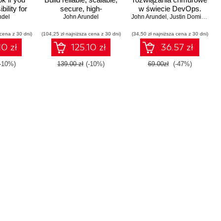
ility for
secure, high-
w świecie DevOps.
al-world
ndel
performance systems
John Arundel
John Arundel
Tworzenie, wdrażanie i
,
Justin Domingus
code will
to fully utilize the power
skalowanie
 cena z 30 dni)
Puppet
(104,25 zł najniższa cena z 30 dni)
of cloud computing
nowoczesnych aplikacji
(34,50 zł najniższa cena z 30 dni)
llowing
chmurowych
10 zł
125.10 zł
36.57 zł
ol over
cloud
(-10%)
139.00 zł
(-10%)
69.00zł
(-47%)
, and
A time-
areer-
torial -
ition