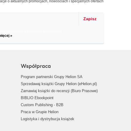
macje o aktualnych promocjach, nowościach i specjalnych ofertach
Zapisz
il informacje o zniżkach, promocjach
więcej »
Współpraca
Program partnerski Grupy Helion SA
Sprzedawaj książki Grupy Helion (eHelion.pl)
Zamawiaj książki do recenzji (Biuro Prasowe)
BIBLIO Ebookpoint
Custom Publishing - B2B
Praca w Grupie Helion
Logistyka i dystrybucja książek