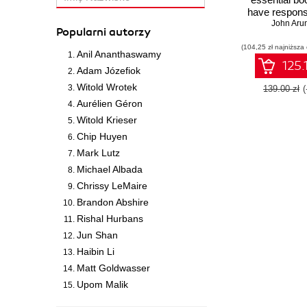
have responsib
servers. Re
John Aru
Popularni autorzy
examples and 
(104,25 zł najniższa
give you 
Anil Ananthaswamy
expertise, a
125.
Adam Józefiok
more contr
servers, 
Witold Wrotek
139.00 zł
computing
Aurélien Géron
desktops. 
Witold Krieser
saving, c
enhancing tu
Chip Huyen
Second Ed
Mark Lutz
Michael Albada
Chrissy LeMaire
Brandon Abshire
Rishal Hurbans
Jun Shan
Haibin Li
Matt Goldwasser
Upom Malik