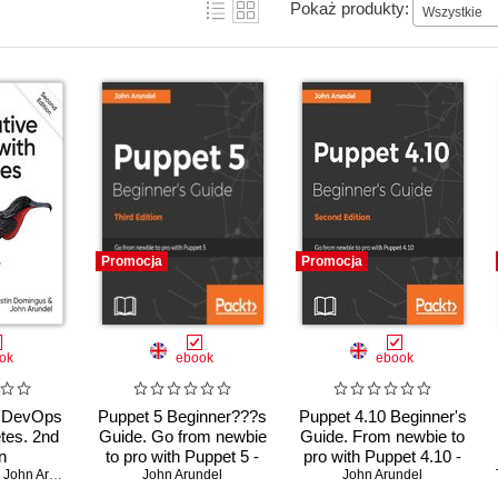
Pokaż produkty:
Wszystkie
Promocja
Promocja
ok
ebook
ebook
e DevOps
Puppet 5 Beginner???s
Puppet 4.10 Beginner's
tes. 2nd
Guide. Go from newbie
Guide. From newbie to
n
to pro with Puppet 5 -
pro with Puppet 4.10 -
,
John Arundel
Third Edition
John Arundel
Second Edition
John Arundel