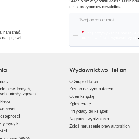
Średnio raz w tygodniu dostaniesz infor
dla subskrybentów newslettera.
Daj nam znać.
*
Chcę otrzymywać na podany e-ma
u nas pojawił.
oraz nowościach wydawniczych.
nia
Wydawnictwo Helion
mocy
O Grupie Helion
dla niewidomych,
Zostań naszym autorem!
ych i niesłyszących
Oceń książkę
klepu
Zgłoś erratę
ywatności
Przykłady do książek
dostępności
Nagrody i wyróżnienia
zty wysyłki
Zgłoś naruszenie praw autorskich
ości
nasz serwis WWW