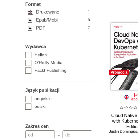
Format
Drukowane
1
Epub/Mobi
8
PDF
7
Wydawca
Helion
O'Reilly Media
Packt Publishing
Promocja
Język publikacji
angielski
ebo
polski
Cloud Nativ
with Kuberne
Zakres cen
Editio
Justin Domingus
–