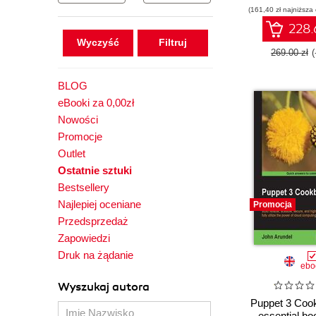
(161,40 zł najniższa
228.
Wyczyść
269.00 zł
BLOG
eBooki za 0,00zł
Nowości
Promocje
Outlet
Ostatnie sztuki
Bestsellery
Najlepiej oceniane
Promocja
Przedsprzedaż
Zapowiedzi
Druk na żądanie
ebo
Wyszukaj autora
Puppet 3 Coo
essential boo