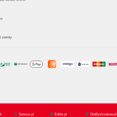
su
i zwroty
l
Sensus.pl
Editio.pl
DlaBystrzakow.pl