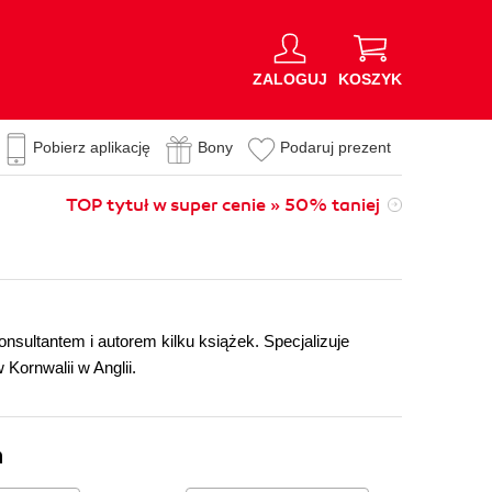
ZALOGUJ
KOSZYK
Pobierz aplikację
Bony
Podaruj prezent
TOP tytuł w super cenie » 50% taniej
konsultantem i autorem kilku książek. Specjalizuje
 Kornwalii w Anglii.
n