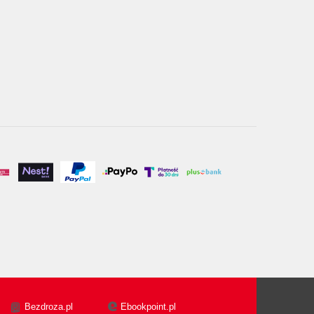
Bezdroza.pl
Ebookpoint.pl