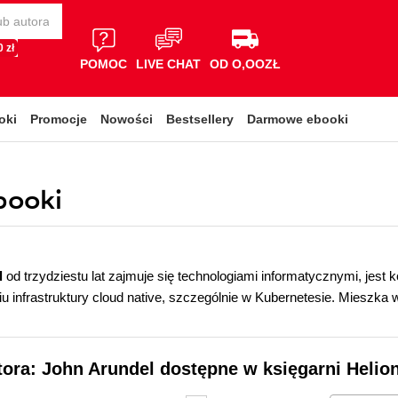
 zł
POMOC
LIVE CHAT
OD O,OOZŁ
oki
Promocje
Nowości
Bestsellery
Darmowe ebooki
booki
l
od trzydziestu lat zajmuje się technologiami informatycznymi, jest 
u infrastruktury cloud native, szczególnie w Kubernetesie. Mieszka w
tora: John Arundel dostępne w księgarni Helio