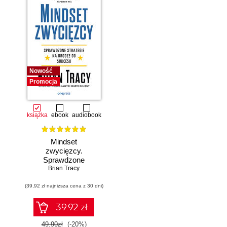
Nowość
Promocja
książka
ebook
audiobook
Mindset
zwycięzcy.
Sprawdzone
strategie na drodze
Brian Tracy
do sukcesu
(39,92 zł najniższa cena z 30 dni)
39.92 zł
49.90zł
(-20%)