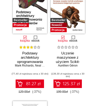
Bestseller
Bestseller
Promocja
Nowość
Promocja
książka
ebook
książka
ebook
Podstawy
Uczenie
architektury
maszynowe z
oprogramowania
użyciem Scikit-
Mark Richards
dla inżynierów.
,
Neal Ford
Learn i PyTorch.
Aurélien Géron
Wydanie II
Koncepcje,
(77,40 zł najniższa cena z 30 dni)
(139,30 zł najniższa cena z 30
narzędzia i techniki
dni)
umożliwiające
konstruowanie
81.27 zł
125.37 zł
inteligentnych
systemów
129.00zł
(-37%)
199.00zł
(-37%)