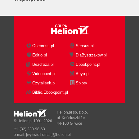
Onepress.pl
Sensus.pl
Editio.pl
DlaBystrzakow.pl
Bezdroza.pl
Ebookpoint.pl
Videopoint.pl
Beya.pl
Czytalisek.pl
Sploty
Biblio.Ebookpoint.pl
Helion.pl sp. z o.o.
ul. Kościuszki 1c
© Helion.pl 1991-2026
44-100 Gliwice
tel. (32) 230-98-63
e-mail:
[wyświetl email]@helion.pl