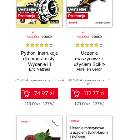
Bestseller
Bestseller
Promocja
Promocja
książka
ebook
książka
ebook
Python. Instrukcje
Uczenie
dla programisty.
maszynowe z
Wydanie III
użyciem Scikit-
Eric Matthes
Learn, Keras i
Aurélien Géron
TensorFlow.
(71,40 zł najniższa cena z 30 dni)
(107,40 zł najniższa cena z 30
Wydanie III
dni)
74.97 zł
112.77 zł
119.00zł
(-37%)
179.00zł
(-37%)