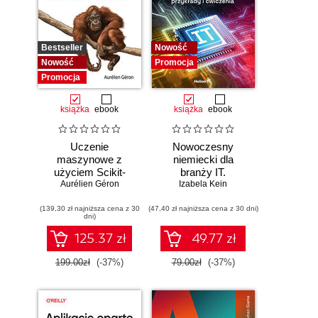
Bestseller
Nowość
Nowość
Promocja
Promocja
książka
ebook
książka
ebook
Uczenie
Nowoczesny
maszynowe z
niemiecki dla
użyciem Scikit-
branży IT.
Learn i PyTorch.
Aurélien Géron
Praktyczne
Izabela Kein
Koncepcje,
przykłady i
(139,30 zł najniższa cena z 30
narzędzia i techniki
(47,40 zł najniższa cena z 30 dni)
ćwiczenia
dni)
umożliwiające
konstruowanie
125.37 zł
49.77 zł
inteligentnych
systemów
199.00zł
(-37%)
79.00zł
(-37%)