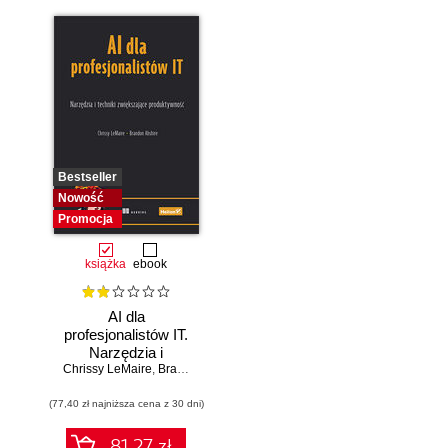
Bestseller
Nowość
Promocja
książka
ebook
AI dla
profesjonalistów IT.
Narzędzia i
Chrissy LeMaire
techniki
,
Brandon Abshire
zwiększające
(77,40 zł najniższa cena z 30 dni)
produktywność
81.27 zł