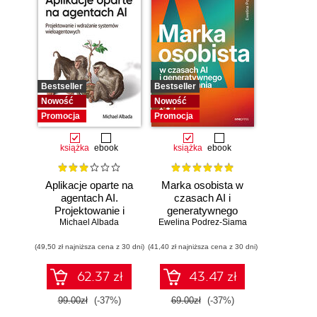
Bestseller
Bestseller
Nowość
Nowość
Promocja
Promocja
książka
ebook
książka
ebook
Aplikacje oparte na
Marka osobista w
agentach AI.
czasach AI i
Projektowanie i
generatywnego
Michael Albada
wdrażanie
Ewelina Podrez-Siama
wyszukiwania
systemów
(49,50 zł najniższa cena z 30 dni)
wieloagentowych
(41,40 zł najniższa cena z 30 dni)
62.37 zł
43.47 zł
99.00zł
(-37%)
69.00zł
(-37%)