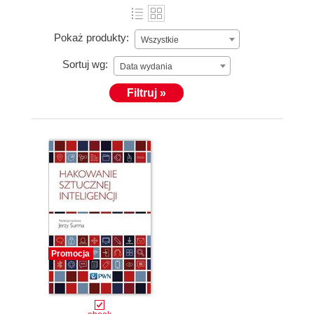
Pokaż produkty:
Wszystkie
Sortuj wg:
Data wydania
Filtruj »
Promocja