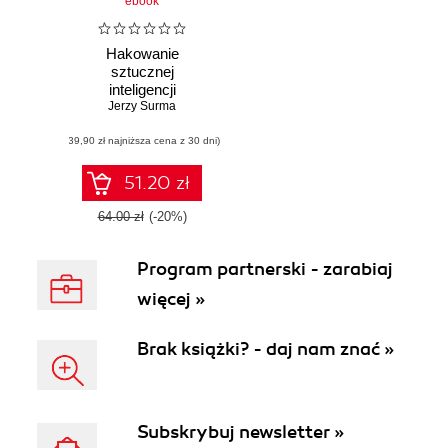
ebook
Hakowanie
sztucznej
inteligencji
Jerzy Surma
(39,90 zł najniższa cena z 30 dni)
51.20 zł
64.00 zł
(-20%)
Program partnerski - zarabiaj
więcej »
Brak książki? - daj nam znać »
Subskrybuj newsletter »