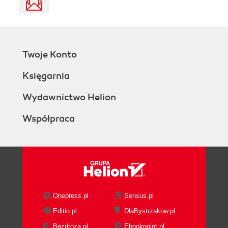
Twoje Konto
Księgarnia
Wydawnictwo Helion
Współpraca
Onepress.pl
Sensus.pl
Editio.pl
DlaBystrzakow.pl
Bezdroza.pl
Ebookpoint.pl