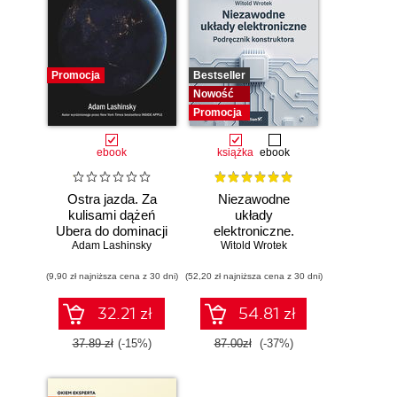
Promocja
Bestseller
Nowość
Promocja
ebook
książka
ebook
Ostra jazda. Za
Niezawodne
kulisami dążeń
układy
Ubera do dominacji
elektroniczne.
Adam Lashinsky
na świecie
Witold Wrotek
Podręcznik
konstruktora
(9,90 zł najniższa cena z 30 dni)
(52,20 zł najniższa cena z 30 dni)
32.21 zł
54.81 zł
37.89 zł
(-15%)
87.00zł
(-37%)