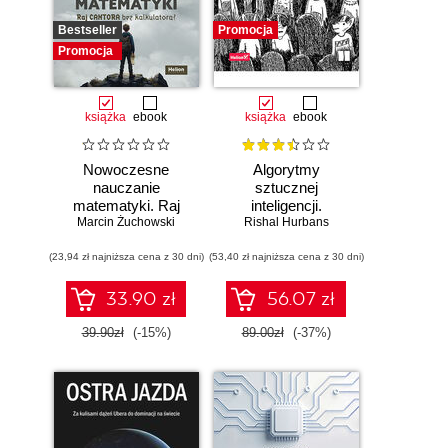
Bestseller
Promocja
Promocja
książka
ebook
książka
ebook
Nowoczesne
Algorytmy
nauczanie
sztucznej
matematyki. Raj
inteligencji.
Marcin Żuchowski
Cantora bez
Rishal Hurbans
Ilustrowany
kalkulatora?
przewodnik
(23,94 zł najniższa cena z 30 dni)
(53,40 zł najniższa cena z 30 dni)
33.90 zł
56.07 zł
39.90zł
(-15%)
89.00zł
(-37%)