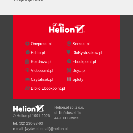
Onepress.pl
Sensus.pl
Editio.pl
DlaBystrzakow.pl
Bezdroza.pl
Ebookpoint.pl
Videopoint.pl
Beya.pl
Czytalisek.pl
Sploty
Biblio.Ebookpoint.pl
Helion.pl sp. z o.o.
ul. Kościuszki 1c
© Helion.pl 1991-2026
44-100 Gliwice
tel. (32) 230-98-63
e-mail:
[wyświetl email]@helion.pl