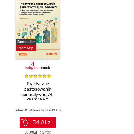
Bestseller
Promocja
książka
ebook
Praktyczne
zastosowania
generatywnej AI i
Valentina Alto
ChatGPT.
Wykorzystaj
(52,20 zł najniższa cena z 30 dni)
potencjał inżynierii
promptów z
technologiami
54.81 zł
OpenAI dla
zwiększenia
87.00zł
(-37%)