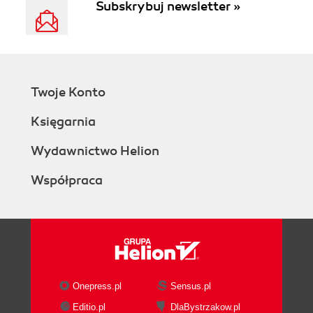
Subskrybuj newsletter »
Twoje Konto
Księgarnia
Wydawnictwo Helion
Współpraca
Onepress.pl
Sensus.pl
Editio.pl
DlaBystrzakow.pl