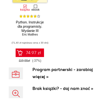
książka
ebook
Python. Instrukcje
dla programisty.
Wydanie III
Eric Matthes
(71,40 zł najniższa cena z 30 dni)
74.97 zł
119.00zł
(-37%)
Program partnerski - zarabiaj
więcej »
Brak książki? - daj nam znać »