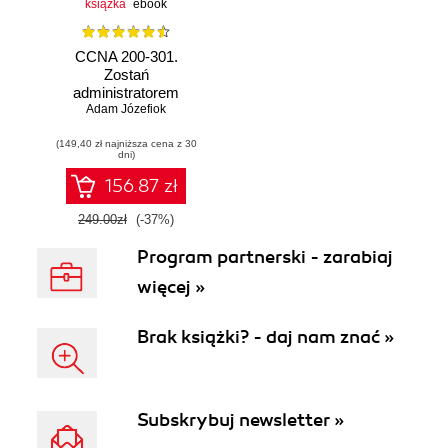
książka
ebook
CCNA 200-301.
Zostań
administratorem
Adam Józefiok
sieci
komputerowych
(149,40 zł najniższa cena z 30
Cisco. Wydanie II
dni)
156.87 zł
249.00zł
(-37%)
Program partnerski - zarabiaj
więcej »
Brak książki? - daj nam znać »
Subskrybuj newsletter »