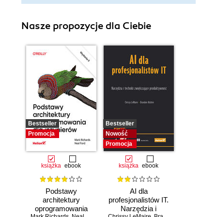
Nasze propozycje dla Ciebie
Bestseller
Bestseller
Promocja
Nowość
Promocja
książka
ebook
książka
ebook
Podstawy
AI dla
architektury
profesjonalistów IT.
oprogramowania
Narzędzia i
Mark Richards
,
Neal Ford
Chrissy LeMaire
,
Brandon Abshire