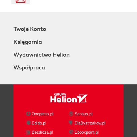
Twoje Konto
Księgarnia
Wydawnictwo Helion
Współpraca
Onepress.pl
Sensus.pl
Editio.pl
DlaBystrzakow.pl
Bezdroza.pl
Ebookpoint.pl