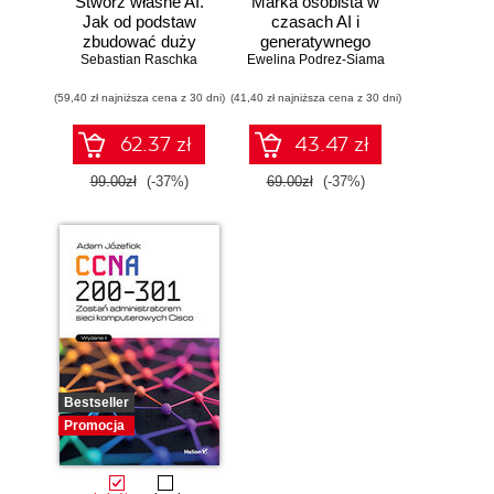
Stwórz własne AI.
Marka osobista w
Jak od podstaw
czasach AI i
zbudować duży
generatywnego
model językowy
Sebastian Raschka
Ewelina Podrez-Siama
wyszukiwania
(59,40 zł najniższa cena z 30 dni)
(41,40 zł najniższa cena z 30 dni)
62.37 zł
43.47 zł
99.00zł
(-37%)
69.00zł
(-37%)
Bestseller
Promocja