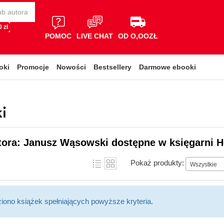
 zł
POMOC
LIVE CHAT
OD O,OOZŁ
oki
Promocje
Nowości
Bestsellery
Darmowe ebooki
i
tora: Janusz Wąsowski dostępne w księgarni H
Pokaż produkty:
Wszystkie
ziono książek spełniających powyższe kryteria.