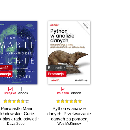
wość
Bestseller
omocja
Promocja
książka
ebook
książka
ebook
Pierwiastki Marii
Python w analizie
kłodowskiej-Curie.
danych. Przetwarzanie
 blask radu oświetlił
danych za pomocą
drogę kobietom w
Dava Sobel
pakietów pandas i
Wes McKinney
świecie nauki
NumPy oraz