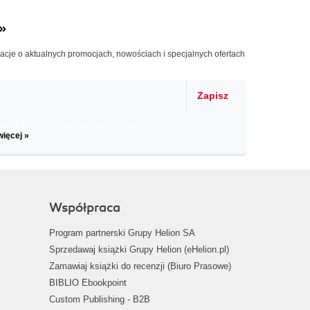
»
macje o aktualnych promocjach, nowościach i specjalnych ofertach
Zapisz
il informacje o zniżkach, promocjach
więcej »
Współpraca
Program partnerski Grupy Helion SA
Sprzedawaj książki Grupy Helion (eHelion.pl)
Zamawiaj książki do recenzji (Biuro Prasowe)
BIBLIO Ebookpoint
Custom Publishing - B2B