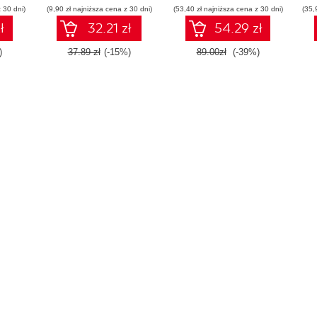
 30 dni)
(9,90 zł najniższa cena z 30 dni)
(53,40 zł najniższa cena z 30 dni)
(35,
ł
32.21 zł
54.29 zł
)
37.89 zł
(-15%)
89.00zł
(-39%)