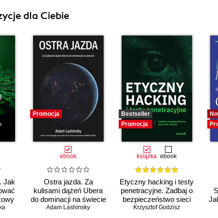
ycje dla Ciebie
Promocja
Bestseller
No
Promocja
Pr
ebook
książka
ebook
. Jak
Ostra jazda. Za
Etyczny hacking i testy
dować
kulisami dążeń Ubera
penetracyjne. Zadbaj o
S
kowy
do dominacji na świecie
bezpieczeństwo sieci
Jak
ka
Adam Lashinsky
Krzysztof Godzisz
LAN i WLAN