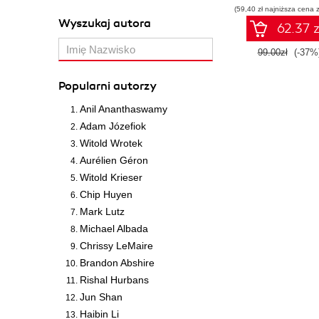
(59,40 zł najniższa cena z
Wyszukaj autora
62.37 z
99.00zł
(-37%
Popularni autorzy
Anil Ananthaswamy
Adam Józefiok
Witold Wrotek
Aurélien Géron
Witold Krieser
Chip Huyen
Mark Lutz
Michael Albada
Chrissy LeMaire
Brandon Abshire
Rishal Hurbans
Jun Shan
Haibin Li