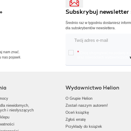
»
Subskrybuj newsletter 
Średnio raz w tygodniu dostaniesz infor
dla subskrybentów newslettera.
Daj nam znać.
*
Chcę otrzymywać na podany e-ma
u nas pojawił.
oraz nowościach wydawniczych.
nia
Wydawnictwo Helion
mocy
O Grupie Helion
dla niewidomych,
Zostań naszym autorem!
ych i niesłyszących
Oceń książkę
klepu
Zgłoś erratę
ywatności
Przykłady do książek