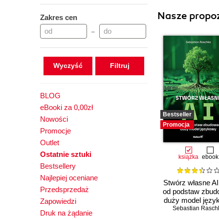
Nasze propoz
Zakres cen
–
Wyczyść
BLOG
eBooki za 0,00zł
Bestseller
Nowości
Promocja
Promocje
Outlet
Ostatnie sztuki
książka
ebook
Bestsellery
Najlepiej oceniane
Stwórz własne AI
Przedsprzedaż
od podstaw zbu
duży model języ
Zapowiedzi
Sebastian Rasch
Druk na żądanie