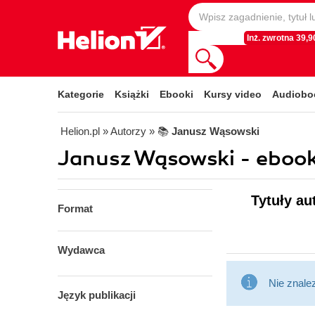
Inż. zwrotna 39,90
Kategorie
Książki
Ebooki
Kursy video
Audiobo
Helion.pl
» Autorzy
» 📚
Janusz Wąsowski
Janusz Wąsowski - ebook
Tytuły au
Format
Wydawca
Nie znale
Język publikacji