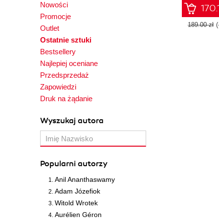
Nowości
170.
Promocje
189.00 zł
Outlet
Ostatnie sztuki
Bestsellery
Najlepiej oceniane
Przedsprzedaż
Zapowiedzi
Druk na żądanie
Wyszukaj autora
Popularni autorzy
Anil Ananthaswamy
Adam Józefiok
Witold Wrotek
Aurélien Géron