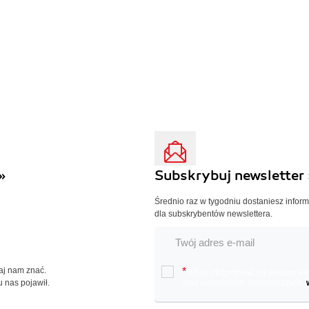
»
Subskrybuj newsletter 
Średnio raz w tygodniu dostaniesz infor
dla subskrybentów newslettera.
Daj nam znać.
*
Chcę otrzymywać na podany e-ma
u nas pojawił.
oraz nowościach wydawniczych.