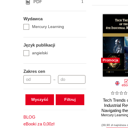
PDF
1
Wydawca
Mercury Learning
Język publikacji
angielski
Promocja
Zakres cen
–
ebo
Wyczyść
Tech Trends o
Industrial Re
Navigating the
Technology in
BLOG
eBooki za 0,00zł
(39,90 zł najniższa 