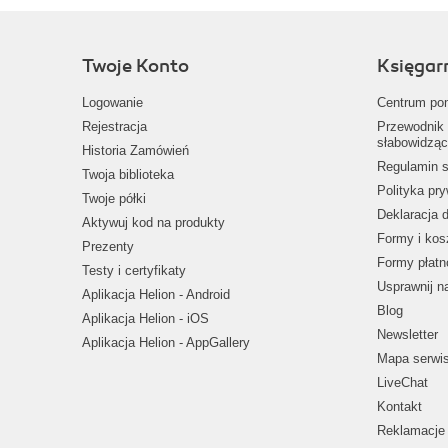
Twoje Konto
Księgar
Logowanie
Centrum po
Rejestracja
Przewodnik 
słabowidząc
Historia Zamówień
Regulamin s
Twoja biblioteka
Polityka pr
Twoje półki
Deklaracja 
Aktywuj kod na produkty
Formy i kos
Prezenty
Formy płatn
Testy i certyfikaty
Usprawnij 
Aplikacja Helion - Android
Blog
Aplikacja Helion - iOS
Newsletter
Aplikacja Helion - AppGallery
Mapa serwi
LiveChat
Kontakt
Reklamacje 