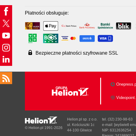
Płatności obsługuje:
Bezpieczne płatności szyfrowane SSL
Onepress.p
Videopoint.
Helion.pl sp. z o.o.
tel. (32) 230-98-63
ul. Kościuszki 1c
e-mail:
[wyświetl ema
© Helion.pl 1991-2026
44-100 Gliwice
NIP: 6312636254
Regon: 241989027