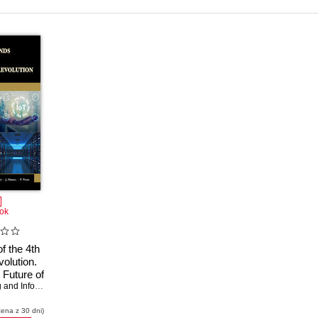
ok
f the 4th
volution.
 Future of
 Business
Mercury Learning and Information
,
D. Pyo
,
J. Hwang
,
Y. Yoon
cena z 30 dni)