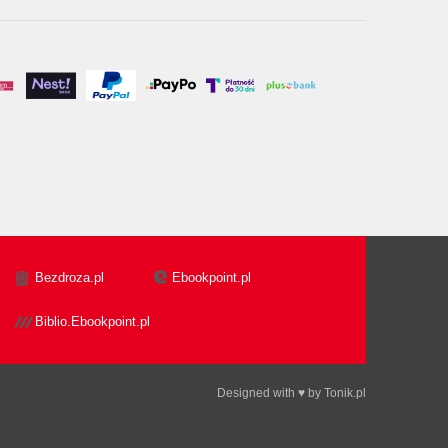
Bezdroza.pl
Ebookpoint.pl
Biblio.Ebookpoint.pl
Designed with ♥ by
Tonik.pl