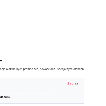
»
macje o aktualnych promocjach, nowościach i specjalnych ofertach
Zapisz
il informacje o zniżkach, promocjach
więcej »