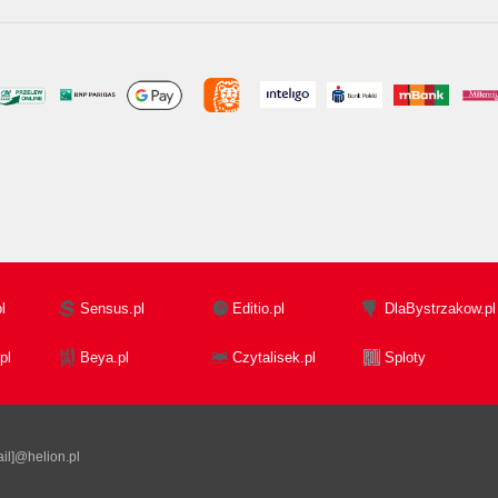
l
Sensus.pl
Editio.pl
DlaBystrzakow.pl
pl
Beya.pl
Czytalisek.pl
Sploty
il]@helion.pl