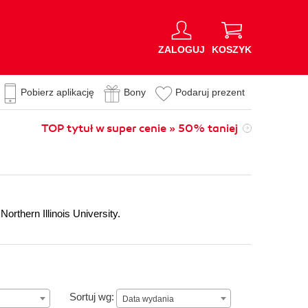
ZALOGUJ
KOSZYK
Pobierz aplikację
Bony
Podaruj prezent
TOP tytuł w super cenie » 50% taniej
orthern Illinois University.
Data wydania
Sortuj wg:
Data wydania