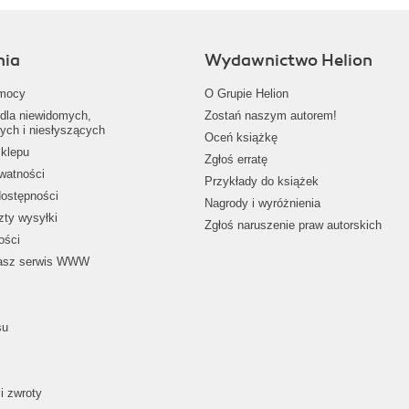
nia
Wydawnictwo Helion
mocy
O Grupie Helion
dla niewidomych,
Zostań naszym autorem!
ych i niesłyszących
Oceń książkę
klepu
Zgłoś erratę
ywatności
Przykłady do książek
dostępności
Nagrody i wyróżnienia
zty wysyłki
Zgłoś naruszenie praw autorskich
ości
nasz serwis WWW
su
i zwroty