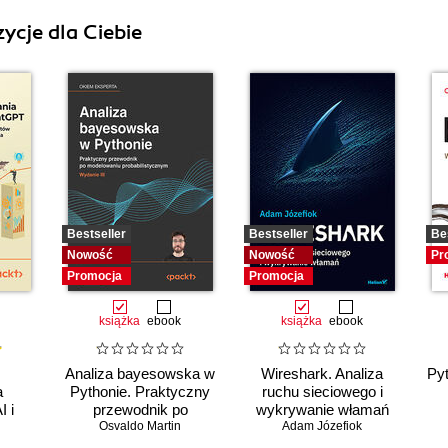
ycje dla Ciebie
Bestseller
Bestseller
Be
Nowość
Nowość
Pr
Promocja
Promocja
książka
ebook
książka
ebook
Analiza bayesowska w
Wireshark. Analiza
Py
a
Pythonie. Praktyczny
ruchu sieciowego i
I i
przewodnik po
wykrywanie włamań
ystaj
modelowaniu
Osvaldo Martin
Adam Józefiok
rii
probabilistycznym.