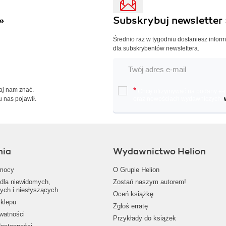
»
Subskrybuj newsletter 
Średnio raz w tygodniu dostaniesz infor
dla subskrybentów newslettera.
Daj nam znać.
*
Chcę otrzymywać na podany e-ma
u nas pojawił.
oraz nowościach wydawniczych.
nia
Wydawnictwo Helion
mocy
O Grupie Helion
dla niewidomych,
Zostań naszym autorem!
ych i niesłyszących
Oceń książkę
klepu
Zgłoś erratę
ywatności
Przykłady do książek