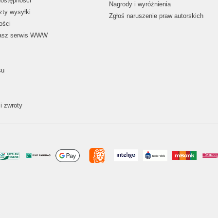
dostępności
Nagrody i wyróżnienia
zty wysyłki
Zgłoś naruszenie praw autorskich
ości
nasz serwis WWW
su
i zwroty