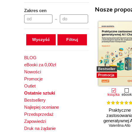
Nasze propoz
Zakres cen
–
Wyczyść
BLOG
eBooki za 0,00zł
Bestseller
Nowości
Promocja
Promocje
Outlet
Ostatnie sztuki
książka
ebook
Bestsellery
Najlepiej oceniane
Praktyczne
Przedsprzedaż
zastosowani
generatywnej A
Zapowiedzi
ChatGPT. Wykorz
Valentina Alto
Druk na żądanie
potencjał inżynie