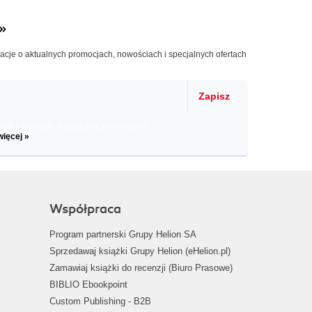
»
macje o aktualnych promocjach, nowościach i specjalnych ofertach
Zapisz
il informacje o zniżkach, promocjach
więcej »
Współpraca
Program partnerski Grupy Helion SA
Sprzedawaj książki Grupy Helion (eHelion.pl)
Zamawiaj książki do recenzji (Biuro Prasowe)
BIBLIO Ebookpoint
Custom Publishing - B2B