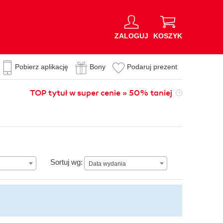
ZALOGUJ
KOSZYK
Pobierz aplikację
Bony
Podaruj prezent
TOP tytuł w super cenie » 50% taniej
Data wydania
Sortuj wg:
Data wydania