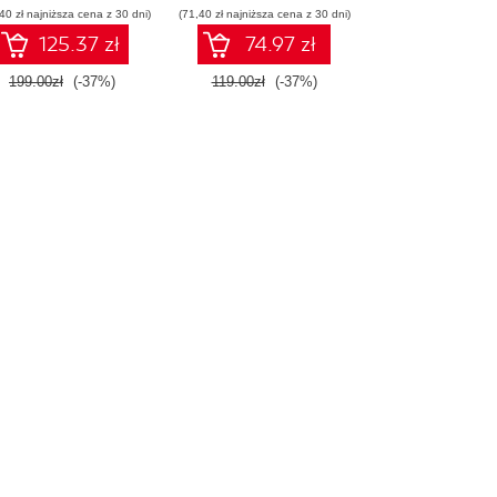
40 zł najniższa cena z 30 dni)
(71,40 zł najniższa cena z 30 dni)
125.37 zł
74.97 zł
199.00zł
(-37%)
119.00zł
(-37%)