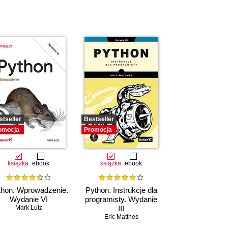
stseller
Bestseller
omocja
Promocja
książka
ebook
książka
ebook
thon. Wprowadzenie.
Python. Instrukcje dla
Wydanie VI
programisty. Wydanie
Mark Lutz
III
Eric Matthes