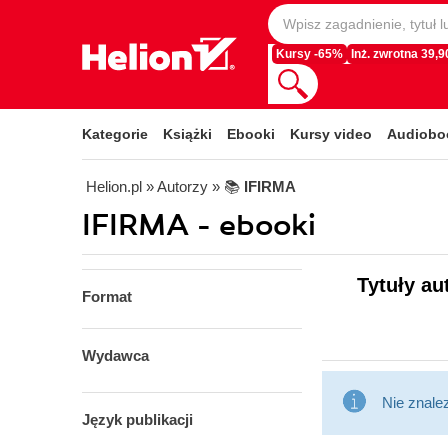
Kursy -65%
Inż. zwrotna 39,90
Kategorie
Książki
Ebooki
Kursy video
Audiobo
Helion.pl
» Autorzy
» 📚
IFIRMA
IFIRMA - ebooki
Tytuły au
Format
Wydawca
Nie znale
Język publikacji