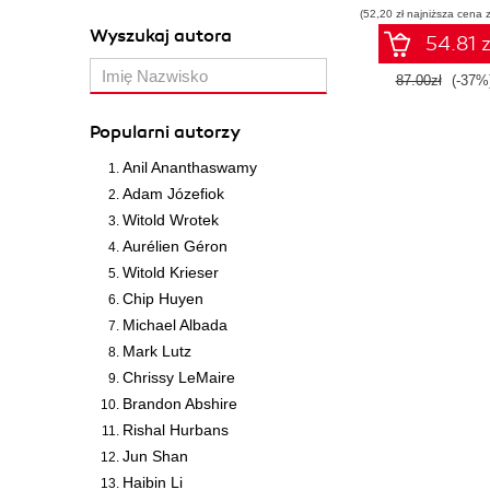
(52,20 zł najniższa cena z
promptów z
Wyszukaj autora
technologiami O
54.81 z
dla zwiększen
produktywności
87.00zł
(-37%
kreatywności. Wy
II
Popularni autorzy
Anil Ananthaswamy
Adam Józefiok
Witold Wrotek
Aurélien Géron
Witold Krieser
Chip Huyen
Michael Albada
Mark Lutz
Chrissy LeMaire
Brandon Abshire
Rishal Hurbans
Jun Shan
Haibin Li