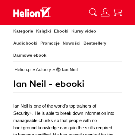
Kategorie
Książki
Ebooki
Kursy video
Audiobooki
Promocje
Nowości
Bestsellery
Darmowe ebooki
Helion.pl
» Autorzy
» 📚
Ian Neil
Ian Neil - ebooki
Ian Neil is one of the world’s top trainers of
Security+. He is able to break down information into
manageable chunks so that people with no
background knowledge can gain the skills required
to become certified. He has recently worked for the