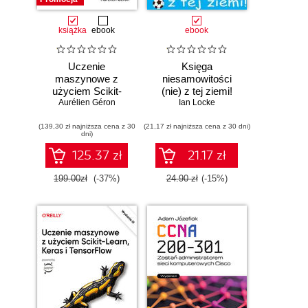
książka
ebook
ebook
Uczenie
Księga
maszynowe z
niesamowitości
użyciem Scikit-
(nie) z tej ziemi!
Learn i PyTorch.
Aurélien Géron
Księga faktów
Ian Locke
Koncepcje,
prawdziwych, choć
(139,30 zł najniższa cena z 30
narzędzia i techniki
(21,17 zł najniższa cena z 30 dni)
niezwykłych
dni)
umożliwiające
konstruowanie
125.37 zł
21.17 zł
inteligentnych
systemów
199.00zł
(-37%)
24.90 zł
(-15%)