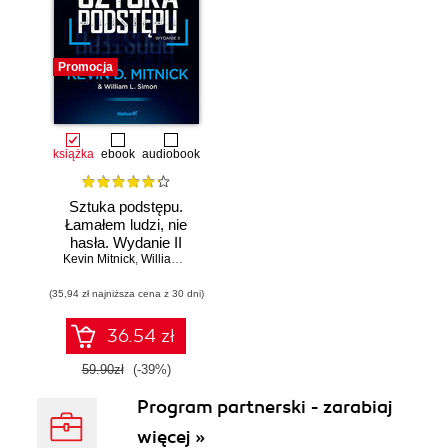
Promocja
książka
ebook
audiobook
Sztuka podstępu.
Łamałem ludzi, nie
hasła. Wydanie II
Kevin Mitnick
,
William L. Simon
(35,94 zł najniższa cena z 30 dni)
36.54 zł
59.90zł
(-39%)
Program partnerski - zarabiaj
więcej »