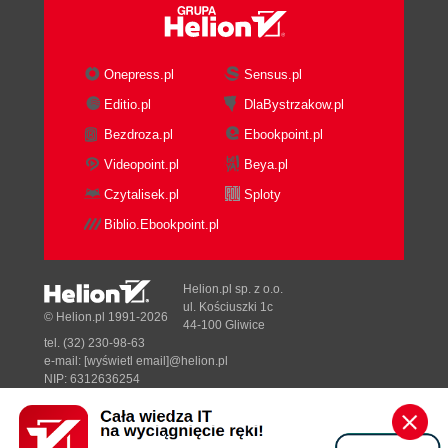
Onepress.pl
Sensus.pl
Editio.pl
DlaBystrzakow.pl
Bezdroza.pl
Ebookpoint.pl
Videopoint.pl
Beya.pl
Czytalisek.pl
Sploty
Biblio.Ebookpoint.pl
Helion.pl sp. z o.o.
ul. Kościuszki 1c
© Helion.pl 1991-2026
44-100 Gliwice
tel. (32) 230-98-63
e-mail:
[wyświetl email]@helion.pl
NIP: 6312636254
Regon: 241989027
Designed with ♥ by
Tonik.pl