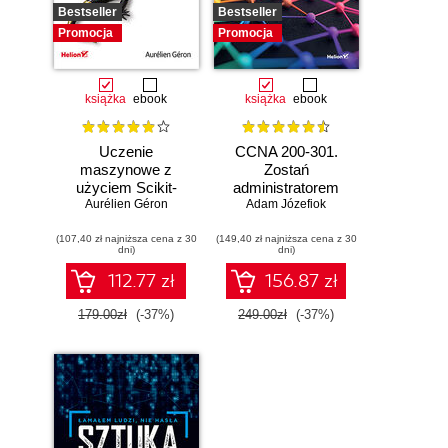
Bestseller
Bestseller
Promocja
Promocja
książka
ebook
książka
ebook
Uczenie
CCNA 200-301.
maszynowe z
Zostań
użyciem Scikit-
administratorem
Learn, Keras i
Aurélien Géron
Adam Józefiok
sieci
TensorFlow.
komputerowych
(107,40 zł najniższa cena z 30
Wydanie III
(149,40 zł najniższa cena z 30
Cisco. Wydanie II
dni)
dni)
112.77 zł
156.87 zł
179.00zł
(-37%)
249.00zł
(-37%)