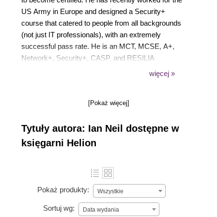
US Army in Europe and designed a Security+
course that catered to people from all backgrounds
(not just IT professionals), with an extremely
successful pass rate. He is an MCT, MCSE, A+,
Network+, Security+, CASP, and RESILIA
practitioner that has worked with high-end training
więcej »
providers over the past 23 years and was one of the
first technical trainers to train Microsoft internal staff
[Pokaż więcej]
when they opened their Bucharest Office in 2006.
Tytuły autora: Ian Neil dostępne w
księgarni Helion
Pokaż produkty:
Wszystkie
Sortuj wg:
Data wydania