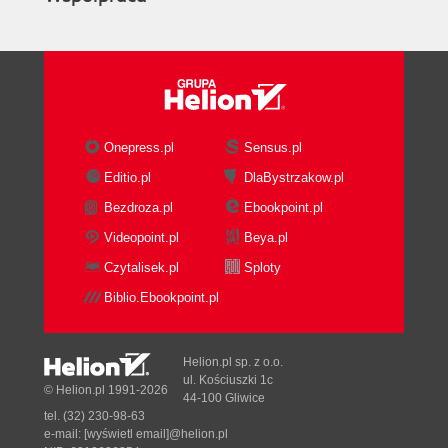
Onepress.pl
Sensus.pl
Editio.pl
DlaBystrzakow.pl
Bezdroza.pl
Ebookpoint.pl
Videopoint.pl
Beya.pl
Czytalisek.pl
Sploty
Biblio.Ebookpoint.pl
Helion.pl sp. z o.o.
ul. Kościuszki 1c
© Helion.pl 1991-2026
44-100 Gliwice
tel. (32) 230-98-63
e-mail:
[wyświetl email]@helion.pl