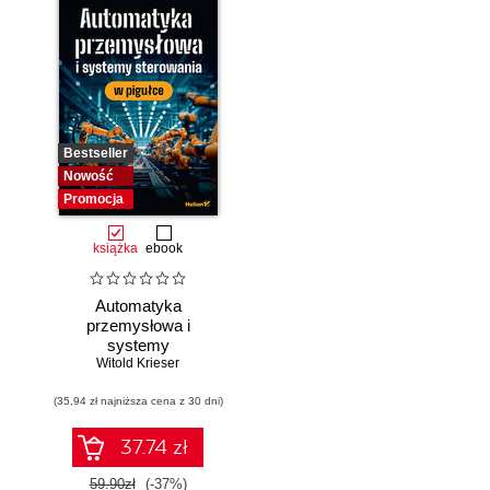
Bestseller
Nowość
Promocja
książka
ebook
Automatyka
przemysłowa i
systemy
sterowania w
Witold Krieser
pigułce
(35,94 zł najniższa cena z 30 dni)
37.74 zł
59.90zł
(-37%)