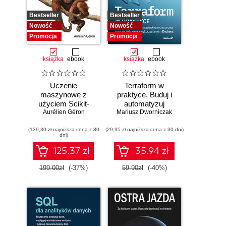
Bestseller
Bestseller
Nowość
Nowość
Promocja
Promocja
książka
ebook
książka
ebook
Uczenie
Terraform w
maszynowe z
praktyce. Buduj i
użyciem Scikit-
automatyzuj
Learn i PyTorch.
Aurélien Géron
Mariusz Dworniczak
infrastrukturę
Koncepcje,
chmurową oraz
(139,30 zł najniższa cena z 30
narzędzia i techniki
(29,95 zł najniższa cena z 30 dni)
zarządzaj nią z
dni)
umożliwiające
wykorzystaniem
konstruowanie
Dockera
125.37 zł
35.94 zł
inteligentnych
systemów
199.00zł
(-37%)
59.90zł
(-40%)