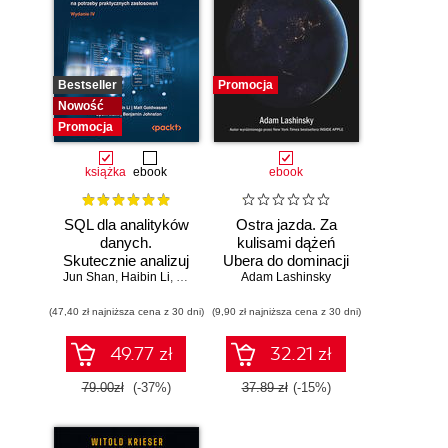
Bestseller
Promocja
Nowość
Promocja
książka
ebook
ebook
SQL dla analityków
Ostra jazda. Za
danych.
kulisami dążeń
Skutecznie analizuj
Ubera do dominacji
Jun Shan
dane, wyciągaj
,
Haibin Li
,
Matt Goldwasser
Adam Lashinsky
na świecie
,
Upom Malik
,
Benjamin Johnston
wartościowe
(47,40 zł najniższa cena z 30 dni)
wnioski i opanuj
(9,90 zł najniższa cena z 30 dni)
zaawansowany
SQL na potrzeby
49.77 zł
32.21 zł
praktycznych
zastosowań.
79.00zł
(-37%)
37.89 zł
(-15%)
Wydanie IV