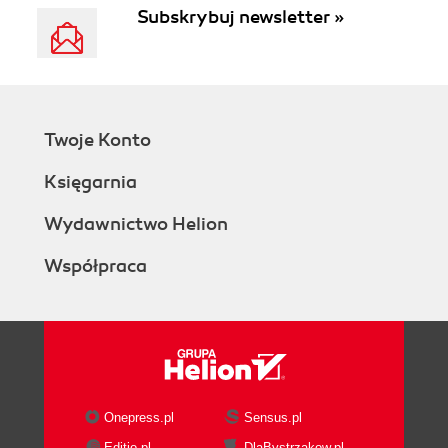
Subskrybuj newsletter »
Twoje Konto
Księgarnia
Wydawnictwo Helion
Współpraca
Onepress.pl
Sensus.pl
Editio.pl
DlaBystrzakow.pl