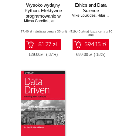
Wysoko wydajny
Ethics and Data
Python. Efektywne
Science
programowanie w
Mike Loukides
,
Hilary Mason
,
DJ Patil
Micha Gorelick
praktyce. Wydanie
,
Ian Ozsvald
,
Hilary Mason
III
(77,40 zł najniższa cena z 30 dni)
(419,40 zł najniższa cena z 30
dni)
81.27 zł
594.15 zł
129.00zł
(-37%)
699.00 zł
(-15%)