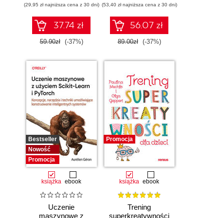
(29,95 zł najniższa cena z 30 dni)
zarządzaj nią z
(53,40 zł najniższa cena z 30 dni)
wykorzystaniem
Dockera
37.74 zł
56.07 zł
59.90zł
(-37%)
89.00zł
(-37%)
Bestseller
Promocja
Nowość
Promocja
książka
ebook
książka
ebook
Uczenie
Trening
maszynowe z
superkreatywności