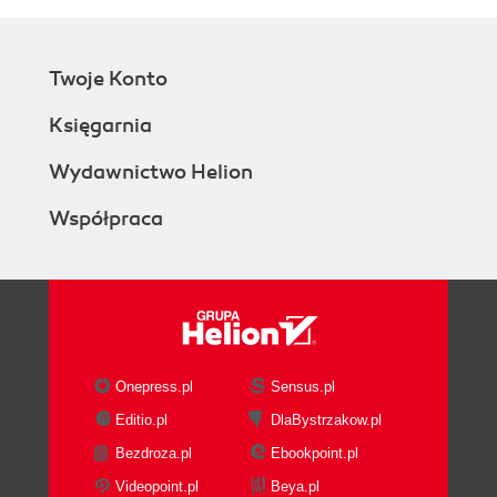
Twoje Konto
Księgarnia
Wydawnictwo Helion
Współpraca
Onepress.pl
Sensus.pl
Editio.pl
DlaBystrzakow.pl
Bezdroza.pl
Ebookpoint.pl
Videopoint.pl
Beya.pl