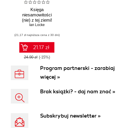
Księga
niesamowitości
(nie) z tej ziemi!
Księga faktów
Ian Locke
prawdziwych, choć
(21,17 zł najniższa cena z 30 dni)
niezwykłych
21.17 zł
24.90 zł
(-15%)
Program partnerski - zarabiaj
więcej »
Brak książki? - daj nam znać »
Subskrybuj newsletter »