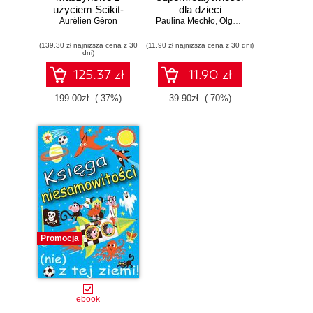
użyciem Scikit-
dla dzieci
Learn i PyTorch.
Aurélien Géron
Paulina Mechło
,
Olga Geppert
Koncepcje,
(139,30 zł najniższa cena z 30
narzędzia i techniki
(11,90 zł najniższa cena z 30 dni)
dni)
umożliwiające
konstruowanie
125.37 zł
11.90 zł
inteligentnych
systemów
199.00zł
(-37%)
39.90zł
(-70%)
Promocja
ebook