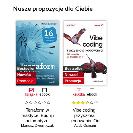
Nasze propozycje dla Ciebie
Bestseller
Bestseller
Nowość
Nowość
Promocja
Promocja
książka
ebook
książka
ebook
Terraform w
Vibe coding i
praktyce. Buduj i
przyszłość
automatyzuj
kodowania. Od
Mariusz Dworniczak
infrastrukturę
programisty do
Addy Osmani
chmurową oraz
dewelopera ery AI