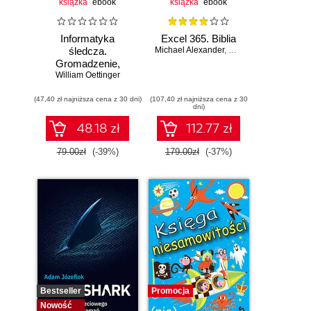
książka
ebook
książka
ebook
Informatyka
Excel 365. Biblia
śledcza.
Michael Alexander
,
Dick Kusleika
Gromadzenie,
William Oettinger
analiza i
zabezpieczanie
(47,40 zł najniższa cena z 30 dni)
dowodów
(107,40 zł najniższa cena z 30
dni)
elektronicznych dla
początkujących.
48.18 zł
112.77 zł
Wydanie II
79.00zł
(-39%)
179.00zł
(-37%)
Bestseller
Promocja
Nowość