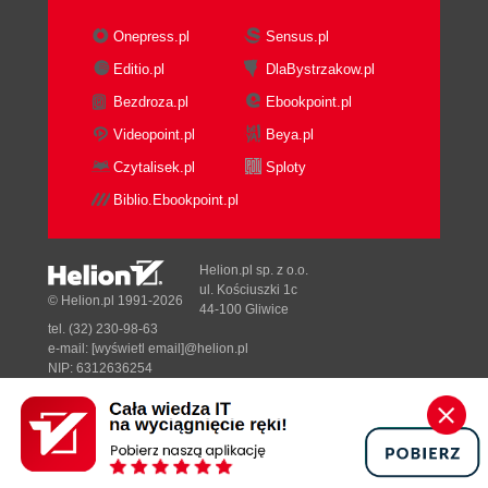
Onepress.pl
Sensus.pl
Editio.pl
DlaBystrzakow.pl
Bezdroza.pl
Ebookpoint.pl
Videopoint.pl
Beya.pl
Czytalisek.pl
Sploty
Biblio.Ebookpoint.pl
Helion.pl sp. z o.o.
ul. Kościuszki 1c
© Helion.pl 1991-2026
44-100 Gliwice
tel. (32) 230-98-63
e-mail:
[wyświetl email]@helion.pl
NIP: 6312636254
Regon: 241989027
Designed with ♥ by
Tonik.pl
Pełna wersja strony »