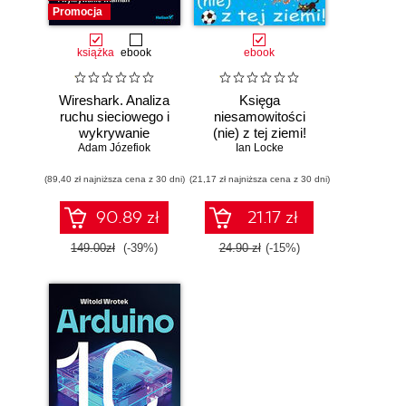
Promocja
książka
ebook
ebook
Wireshark. Analiza
Księga
ruchu sieciowego i
niesamowitości
wykrywanie
(nie) z tej ziemi!
Adam Józefiok
włamań
Księga faktów
Ian Locke
prawdziwych, choć
(89,40 zł najniższa cena z 30 dni)
(21,17 zł najniższa cena z 30 dni)
niezwykłych
90.89 zł
21.17 zł
149.00zł
(-39%)
24.90 zł
(-15%)