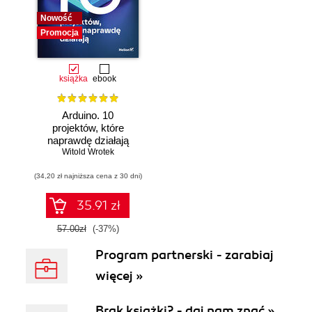
Nowość
Promocja
książka
ebook
Arduino. 10
projektów, które
naprawdę działają
Witold Wrotek
(34,20 zł najniższa cena z 30 dni)
35.91 zł
57.00zł
(-37%)
Program partnerski - zarabiaj
więcej »
Brak książki? - daj nam znać »