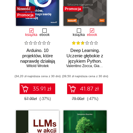
Nowość
Promocja
Promocja
książka
ebook
książka
ebook
Arduino. 10
Deep Learning.
projektów, które
Uczenie głębokie z
naprawdę działają
językiem Python.
Witold Wrotek
Valentino Zocca
Sztuczna
,
Gianmario Spacagna
,
D
inteligencja i sieci
(34,20 zł najniższa cena z 30 dni)
(39,50 zł najniższa cena z 30 dni)
neuronowe
35.91 zł
41.87 zł
57.00zł
(-37%)
79.00zł
(-47%)