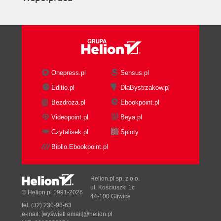
Onepress.pl
Sensus.pl
Editio.pl
DlaBystrzakow.pl
Bezdroza.pl
Ebookpoint.pl
Videopoint.pl
Beya.pl
Czytalisek.pl
Sploty
Biblio.Ebookpoint.pl
Helion.pl sp. z o.o.
ul. Kościuszki 1c
© Helion.pl 1991-2026
44-100 Gliwice
tel. (32) 230-98-63
e-mail:
[wyświetl email]@helion.pl