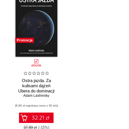
Promocja
ebook
Ostra jazda. Za
kulisami dążeń
Ubera do dominacji
Adam Lashinsky
na świecie
(9,90 zł najniższa cena z 30 dni)
32.21 zł
37.89 zł
(-15%)