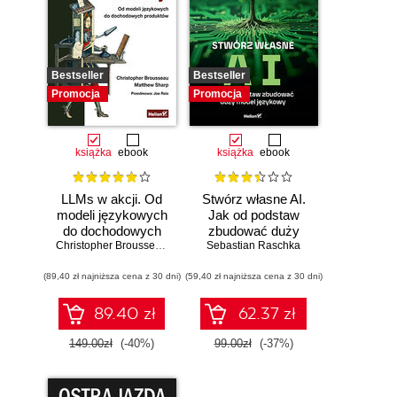
Bestseller
Bestseller
Promocja
Promocja
książka
ebook
książka
ebook
LLMs w akcji. Od
Stwórz własne AI.
modeli językowych
Jak od podstaw
do dochodowych
zbudować duży
produktów
Christopher Brousseau
,
Matt Sharp
model językowy
Sebastian Raschka
(89,40 zł najniższa cena z 30 dni)
(59,40 zł najniższa cena z 30 dni)
89.40 zł
62.37 zł
149.00zł
(-40%)
99.00zł
(-37%)