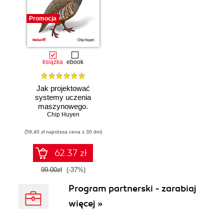
Promocja
książka
ebook
Jak projektować
systemy uczenia
maszynowego.
Chip Huyen
Iteracyjne
tworzenie aplikacji
(59,40 zł najniższa cena z 30 dni)
gotowych do pracy
62.37 zł
99.00zł
(-37%)
Program partnerski - zarabiaj
więcej »