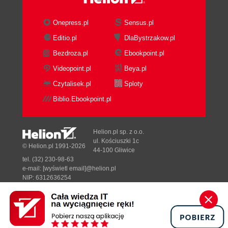
Onepress.pl
Sensus.pl
Editio.pl
DlaBystrzakow.pl
Bezdroza.pl
Ebookpoint.pl
Videopoint.pl
Beya.pl
Czytalisek.pl
Sploty
Biblio.Ebookpoint.pl
Helion.pl sp. z o.o.
ul. Kościuszki 1c
© Helion.pl 1991-2026
44-100 Gliwice
tel. (32) 230-98-63
e-mail:
[wyświetl email]@helion.pl
NIP: 6312636254
Regon: 241989027
Designed with ♥ by
Tonik.pl