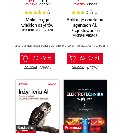
książka
ebook
książka
ebook
Mała księga
Aplikacje oparte na
wielkich szyfrów
agentach AI.
Dominik Robakowski
Projektowanie i
Michael Albada
wdrażanie
systemów
(23,40 zł najniższa cena z 30 dni)
(49,50 zł najniższa cena z 30 dni)
wieloagentowych
23.79 zł
62.37 zł
39.00zł
(-39%)
99.00zł
(-37%)
Bestseller
Promocja