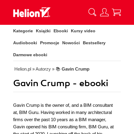
Kategorie
Książki
Ebooki
Kursy video
Audiobooki
Promocje
Nowości
Bestsellery
Darmowe ebooki
Helion.pl
» Autorzy
» 📚
Gavin Crump
Gavin Crump - ebooki
Gavin Crump is the owner of, and a BIM consultant
at, BIM Guru. Having worked in many architectural
firms over the past 10 years as a BIM manager,
Gavin opened his BIM consulting firm, BIM Guru, at
the start of 2020. Launching off the back of his