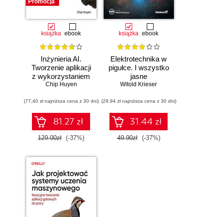
Promocja
książka
ebook
książka
ebook
Inżynieria AI.
Elektrotechnika w
Tworzenie aplikacji
pigułce. I wszystko
z wykorzystaniem
jasne
modeli bazowych
Chip Huyen
Witold Krieser
(77,40 zł najniższa cena z 30 dni)
(29,94 zł najniższa cena z 30 dni)
81.27 zł
31.44 zł
129.00zł
(-37%)
49.90zł
(-37%)