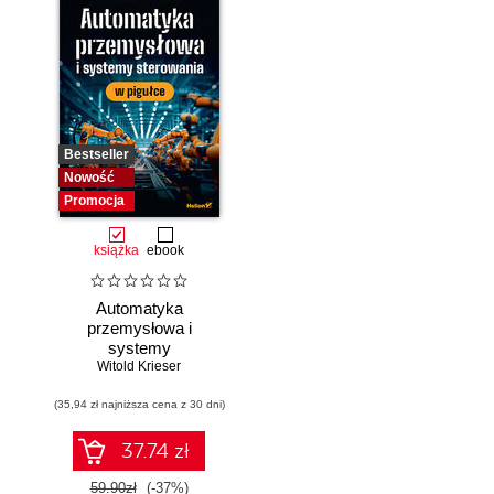
Bestseller
Nowość
Promocja
książka
ebook
Automatyka
przemysłowa i
systemy
sterowania w
Witold Krieser
pigułce
(35,94 zł najniższa cena z 30 dni)
37.74 zł
59.90zł
(-37%)