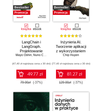
Bestseller
Bestseller
Promocja
Promocja
książka
ebook
książka
ebook
LangChain i
Inżynieria AI.
LangGraph.
Tworzenie aplikacji
Projektowanie
z wykorzystaniem
Mayo Oshin
aplikacji opartych
,
Nuno Campos
modeli bazowych
Chip Huyen
na dużych
(47,40 zł najniższa cena z 30 dni)
modelach
(77,40 zł najniższa cena z 30 dni)
językowych w
praktyce
49.77 zł
81.27 zł
79.00zł
(-37%)
129.00zł
(-37%)