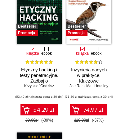
Bestseller
Bestseller
Promocja
Promocja
książka
ebook
książka
ebook
Etyczny hacking i
Inżynieria danych
testy penetracyjne.
w praktyce.
Zadbaj o
Kluczowe
bezpieczeństwo
Krzysztof Godzisz
Joe Reis
koncepcje i
,
Matt Housley
sieci LAN i WLAN
najlepsze
(53,40 zł najniższa cena z 30 dni)
(71,40 zł najniższa cena z 30 dni)
technologie
54.29 zł
74.97 zł
89.00zł
(-39%)
119.00zł
(-37%)