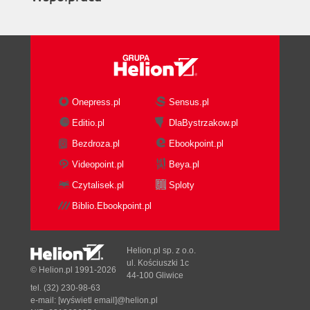
Onepress.pl
Sensus.pl
Editio.pl
DlaBystrzakow.pl
Bezdroza.pl
Ebookpoint.pl
Videopoint.pl
Beya.pl
Czytalisek.pl
Sploty
Biblio.Ebookpoint.pl
Helion.pl sp. z o.o.
ul. Kościuszki 1c
© Helion.pl 1991-2026
44-100 Gliwice
tel. (32) 230-98-63
e-mail:
[wyświetl email]@helion.pl