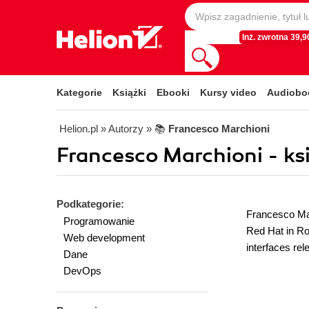
Inż. zwrotna 39,90
Kategorie
Książki
Ebooki
Kursy video
Audiobo
Helion.pl
» Autorzy
» 📚
Francesco Marchioni
Francesco Marchioni - ksi
Podkategorie:
Francesco Mar
Programowanie
Red Hat in Rom
Web development
interfaces re
Dane
DevOps