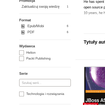
Promocja
He has spent 
Zaktualizuj swoją wiedzę
1
open source p
10 years, he 
Format
Epub/Mobi
6
PDF
6
Tytuły au
Wydawca
Helion
Packt Publishing
Serie
Technologia i rozwiązania
Promocja