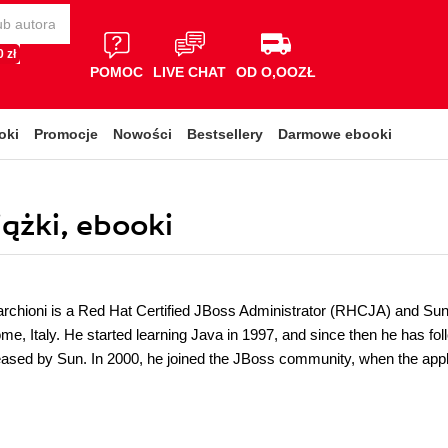
 zł
POMOC
LIVE CHAT
OD O,OOZŁ
oki
Promocje
Nowości
Bestsellery
Darmowe ebooki
ążki, ebooki
chioni is a Red Hat Certified JBoss Administrator (RHCJA) and Sun 
e, Italy. He started learning Java in 1997, and since then he has fol
leased by Sun. In 2000, he joined the JBoss community, when the appl