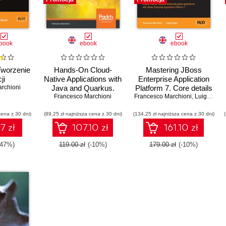
book
ebook
ebook
Tworzenie
Hands-On Cloud-
Mastering JBoss
ji
Native Applications with
Enterprise Application
rchioni
Java and Quarkus.
Platform 7. Core details
Build high performance,
Francesco Marchioni
Francesco Marchioni
of the Enteprise server
,
Luigi Fugaro
Kubernetes-native Java
supported by clear
cena z 30 dni)
(89,25 zł najniższa cena z 30 dni)
serverless applications
(134,25 zł najniższa cena z 30 dni)
directions and
advanced tips
7 zł
107.10 zł
161.10 zł
-47%)
119.00 zł
(-10%)
179.00 zł
(-10%)