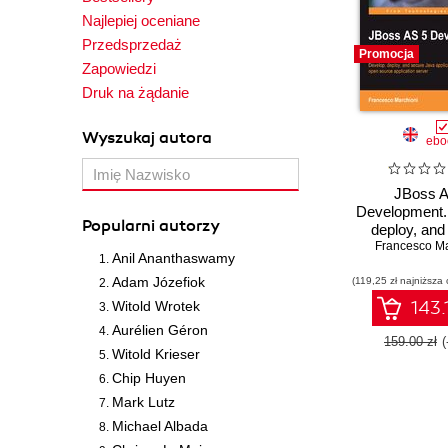
Najlepiej oceniane
Przedsprzedaż
Promocja
Zapowiedzi
Druk na żądanie
Wyszukaj autora
ebo
JBoss A
Development.
Popularni autorzy
deploy, and
Java applica
Francesco Ma
Anil Ananthaswamy
this robust
Adam Józefiok
(119,25 zł najniższa 
source appl
serve
143.
Witold Wrotek
Aurélien Géron
159.00 zł
Witold Krieser
Chip Huyen
Mark Lutz
Michael Albada