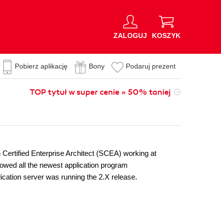
ZALOGUJ
KOSZYK
Pobierz aplikację
Bony
Podaruj prezent
TOP tytuł w super cenie » 50% taniej
Certified Enterprise Architect (SCEA) working at
lowed all the newest application program
ication server was running the 2.X release.