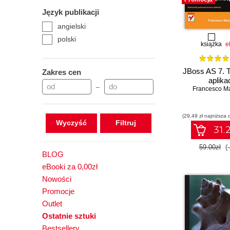
Język publikacji
angielski
polski
książka
e
JBoss AS 7. 
Zakres cen
aplikac
–
Francesco Ma
(29,49 zł najniższa 
Wyczyść
31.2
59.00zł
(
BLOG
eBooki za 0,00zł
Nowości
Promocje
Outlet
Ostatnie sztuki
Bestsellery