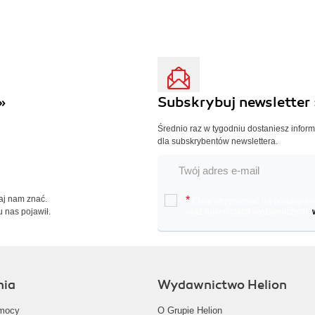
»
Subskrybuj newsletter 
Średnio raz w tygodniu dostaniesz infor
dla subskrybentów newslettera.
Daj nam znać.
*
Chcę otrzymywać na podany e-ma
u nas pojawił.
oraz nowościach wydawniczych.
nia
Wydawnictwo Helion
mocy
O Grupie Helion