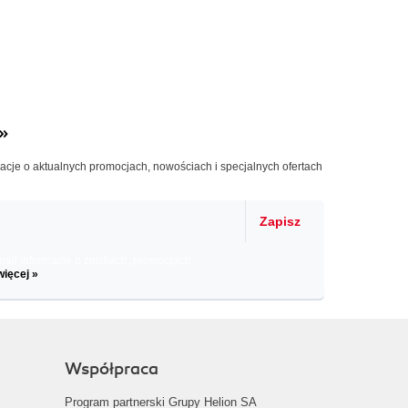
»
macje o aktualnych promocjach, nowościach i specjalnych ofertach
Zapisz
il informacje o zniżkach, promocjach
więcej »
Współpraca
Program partnerski Grupy Helion SA