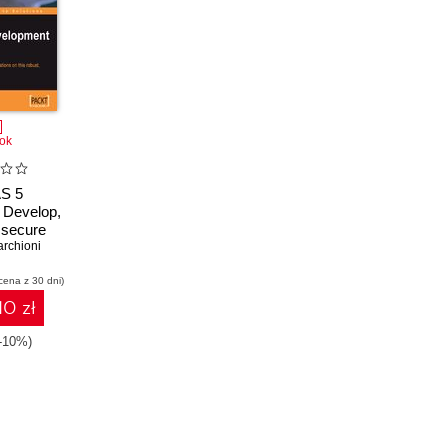
ok
S 5
 Develop,
 secure
tions on
rchioni
, open
cena z 30 dni)
ication
r
10 zł
(-10%)