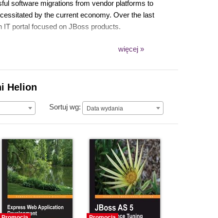
ul software migrations from vendor platforms to
ecessitated by the current economy. Over the last
n IT portal focused on JBoss products.
więcej »
i Helion
Data wydania
Sortuj wg:
Data wydania
Promocja
Promocja