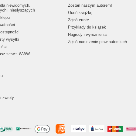
dla niewidomych,
Zostań naszym autorem!
ych i niesłyszących
Oceń książkę
klepu
Zgłoś erratę
ywatności
Przykłady do książek
dostępności
Nagrody i wyróżnienia
zty wysyłki
Zgłoś naruszenie praw autorskich
ości
nasz serwis WWW
su
i zwroty