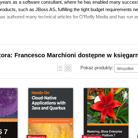
years as a software consultant, where he has enabled many successf
roducts, such as JBoss AS, fulfilling the tight budget requirements n
has authored many technical articles for O'Reilly Media and has run a
tora: Francesco Marchioni dostępne w księgarn
Pokaż produkty:
Wszystkie
Promocja
Promocja