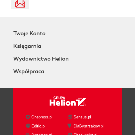
Twoje Konto
Księgarnia
Wydawnictwo Helion
Współpraca
Onepress.pl
Sensus.pl
Editio.pl
DlaBystrzakow.pl