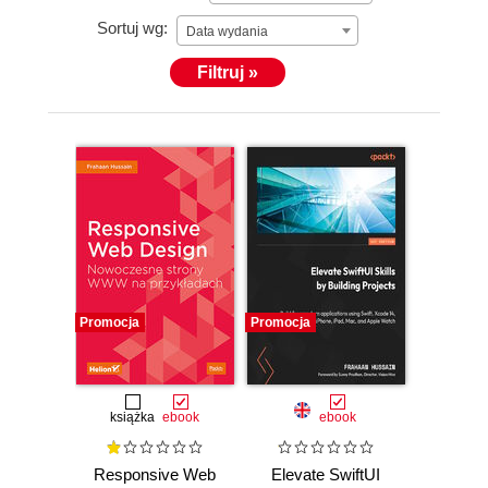
Sortuj wg:
Data wydania
Filtruj »
Promocja
Promocja
książka
ebook
ebook
Responsive Web
Elevate SwiftUI