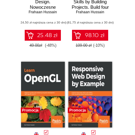
Design.
Skills by Building
Nowoczesne
Projects. Build four
strony WWW na
Frahaan Hussain
Frahaan Hussain
modern
przykładach
applications using
(24,50 zł najniższa cena z 30 dni)
(81,75 zł najniższa cena z 30 dni)
Swift, Xcode 14,
and SwiftUI for
iPhone, iPad, Mac,
25.48 zł
98.10 zł
and Apple Watch
49.00zł
(-48%)
109.00 zł
(-10%)
Promocja
Promocja