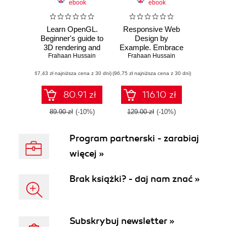
ebook
ebook
Learn OpenGL.
Responsive Web
Beginner's guide to
Design by
3D rendering and
Example. Embrace
game development
Frahaan Hussain
responsive design
Frahaan Hussain
with OpenGL and
with HTML5,
(67,43 zł najniższa cena z 30 dni)
C++
(96,75 zł najniższa cena z 30 dni)
CSS3, JavaScript,
jQuery and
Bootstrap 4
80.91 zł
116.10 zł
89.90 zł
(-10%)
129.00 zł
(-10%)
Program partnerski - zarabiaj
więcej »
Brak książki? - daj nam znać »
Subskrybuj newsletter »