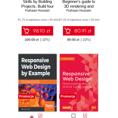
Skills by Building
Beginner's guide to
Projects. Build four
3D rendering and
Frahaan Hussain
modern
game development
Frahaan Hussain
applications using
with OpenGL and
(81,75 zł najniższa cena z 30 dni)
Swift, Xcode 14,
(67,43 zł najniższa cena z 30 dni)
C++
and SwiftUI for
iPhone, iPad, Mac,
98.10 zł
80.91 zł
and Apple Watch
109.00 zł
(-10%)
89.90 zł
(-10%)
Promocja
Promocja