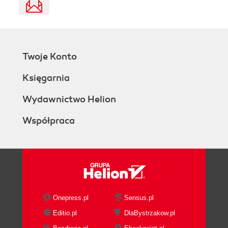
Twoje Konto
Księgarnia
Wydawnictwo Helion
Współpraca
Onepress.pl
Sensus.pl
Editio.pl
DlaBystrzakow.pl