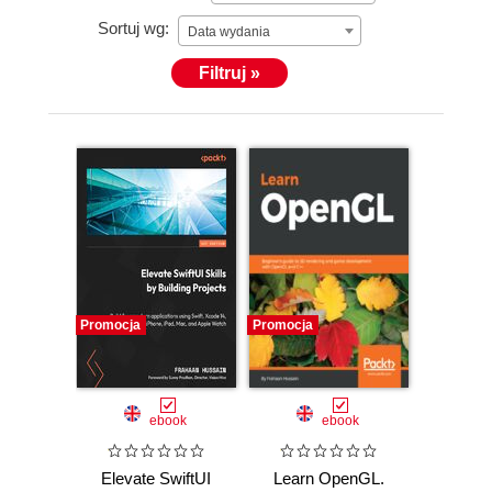
Sortuj wg:
Data wydania
Filtruj »
Promocja
Promocja
ebook
ebook
Elevate SwiftUI
Learn OpenGL.