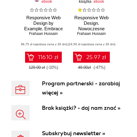
ebook
książka
ebook
Responsive Web
Responsive Web
Design by
Design.
Example. Embrace
Nowoczesne
responsive design
Frahaan Hussain
strony WWW na
Frahaan Hussain
with HTML5,
przykładach
(96,75 zł najniższa cena z 30 dni)
CSS3, JavaScript,
(24,50 zł najniższa cena z 30 dni)
jQuery and
Bootstrap 4
116.10 zł
25.97 zł
129.00 zł
(-10%)
49.00zł
(-47%)
Program partnerski - zarabiaj
więcej »
Brak książki? - daj nam znać »
Subskrybuj newsletter »