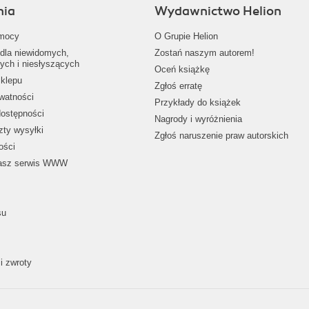
nia
Wydawnictwo Helion
mocy
O Grupie Helion
dla niewidomych,
Zostań naszym autorem!
ych i niesłyszących
Oceń książkę
klepu
Zgłoś erratę
ywatności
Przykłady do książek
dostępności
Nagrody i wyróżnienia
zty wysyłki
Zgłoś naruszenie praw autorskich
ości
nasz serwis WWW
su
i zwroty