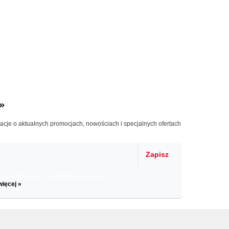
»
macje o aktualnych promocjach, nowościach i specjalnych ofertach
Zapisz
il informacje o zniżkach, promocjach
więcej »