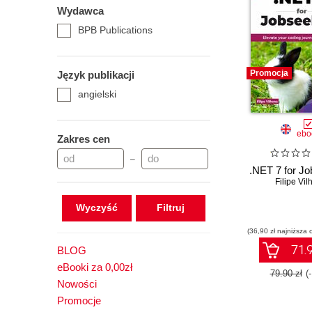
Wydawca
BPB Publications
Promocja
Język publikacji
angielski
ebo
Zakres cen
–
.NET 7 for J
Filipe Vi
Wyczyść
(36,90 zł najniższa 
71.9
BLOG
eBooki za 0,00zł
79.90 zł
(
Nowości
Promocje