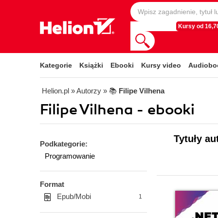
Kursy od 16,70
Kategorie
Książki
Ebooki
Kursy video
Audiobo
Helion.pl
» Autorzy
» 📚
Filipe Vilhena
Filipe Vilhena - ebooki
Tytuły au
Podkategorie:
Programowanie
Format
Epub/Mobi
1