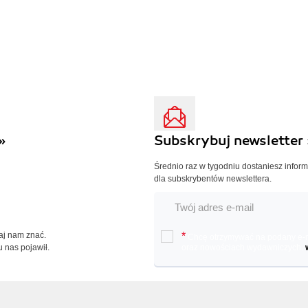
»
Subskrybuj newsletter 
Średnio raz w tygodniu dostaniesz infor
dla subskrybentów newslettera.
Daj nam znać.
*
Chcę otrzymywać na podany e-ma
u nas pojawił.
oraz nowościach wydawniczych.