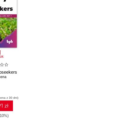
ok
obseekers
lhena
cena z 30 dni)
1 zł
-10%)