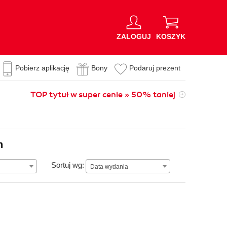
ZALOGUJ
KOSZYK
Pobierz aplikację
Bony
Podaruj prezent
TOP tytuł w super cenie » 50% taniej
n
Data wydania
Sortuj wg:
Data wydania