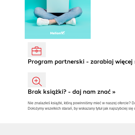
Program partnerski - zarabiaj więcej 
Brak książki? - daj nam znać »
Nie znalazłeś książki, którą powinniśmy mieć w naszej ofercie? 
Dołożymy wszelkich starań, by wskazany tytuł jak najszybciej się 