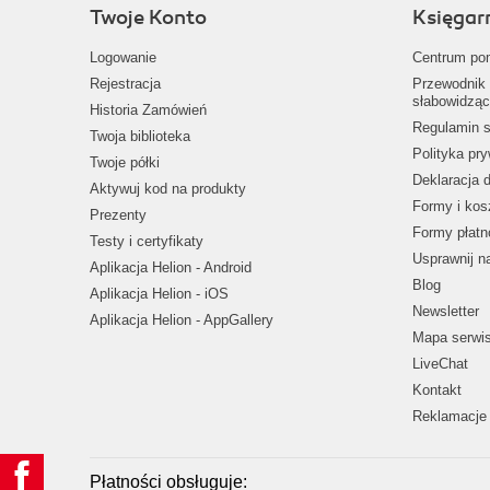
Twoje Konto
Księgar
Logowanie
Centrum po
Rejestracja
Przewodnik 
słabowidząc
Historia Zamówień
Regulamin s
Twoja biblioteka
Polityka pr
Twoje półki
Deklaracja 
Aktywuj kod na produkty
Formy i kos
Prezenty
Formy płatn
Testy i certyfikaty
Usprawnij 
Aplikacja Helion - Android
Blog
Aplikacja Helion - iOS
Newsletter
Aplikacja Helion - AppGallery
Mapa serwi
LiveChat
Kontakt
Reklamacje 
Płatności obsługuje: