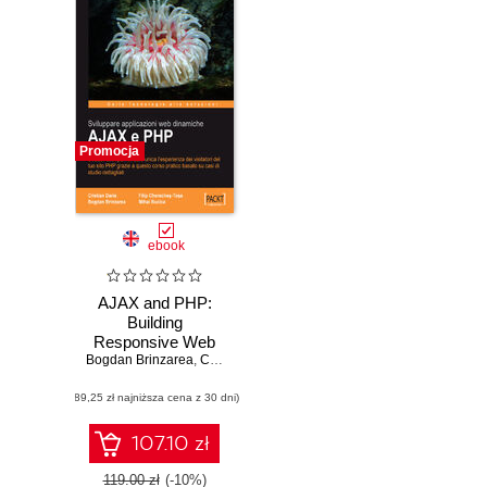
Promocja
ebook
AJAX and PHP:
Building
Responsive Web
Bogdan Brinzarea
Applications.
,
Cristian Darie
,
Filip Chereches-Tosa
Enhance the user
(89,25 zł najniższa cena z 30 dni)
experience of your
PHP website using
AJAX with this
107.10 zł
practical tutorial
featuring detailed
119.00 zł
(-10%)