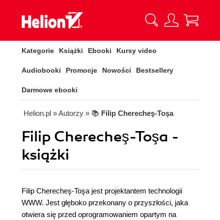
Kategorie
Książki
Ebooki
Kursy video
Audiobooki
Promocje
Nowości
Bestsellery
Darmowe ebooki
Helion.pl
» Autorzy
» 📚
Filip Cherecheş-Toşa
Filip Cherecheş-Toşa -
książki
Filip Cherecheş-Toşa jest projektantem technologii
WWW. Jest głęboko przekonany o przyszłości, jaka
otwiera się przed oprogramowaniem opartym na