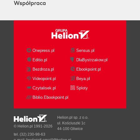
Współpraca
Onepress.pl
Sensus.pl
Editio.pl
DlaBystrzakow.pl
Bezdroza.pl
Ebookpoint.pl
Videopoint.pl
Beya.pl
Czytalisek.pl
Sploty
Biblio.Ebookpoint.pl
Helion.pl sp. z o.o.
ul. Kościuszki 1c
© Helion.pl 1991-2026
44-100 Gliwice
tel. (32) 230-98-63
e-mail:
[wyświetl email]@helion.pl