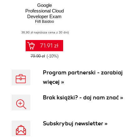
Google
Professional Cloud
Developer Exam
Fiifi Baidoo
Guide
(36,90 zł najniższa cena z 30 dni)
71.91 zł
79.90 zł
(-10%)
Program partnerski - zarabiaj
więcej »
Brak książki? - daj nam znać »
Subskrybuj newsletter »