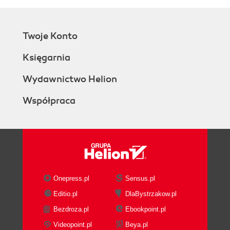
Twoje Konto
Księgarnia
Wydawnictwo Helion
Współpraca
Onepress.pl
Sensus.pl
Editio.pl
DlaBystrzakow.pl
Bezdroza.pl
Ebookpoint.pl
Videopoint.pl
Beya.pl