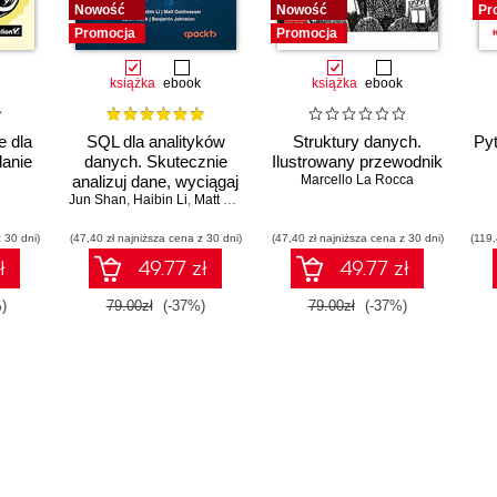
Nowość
Nowość
Pr
Promocja
Promocja
książka
ebook
książka
ebook
e dla
SQL dla analityków
Struktury danych.
Py
danie
danych. Skutecznie
Ilustrowany przewodnik
analizuj dane, wyciągaj
Marcello La Rocca
Jun Shan
wartościowe wnioski i
,
Haibin Li
,
Matt Goldwasser
,
Upom Malik
,
Benjamin Johnston
opanuj zaawansowany
 30 dni)
(47,40 zł najniższa cena z 30 dni)
SQL na potrzeby
(47,40 zł najniższa cena z 30 dni)
(119,
praktycznych
ł
49.77 zł
49.77 zł
zastosowań. Wydanie
IV
)
79.00zł
(-37%)
79.00zł
(-37%)