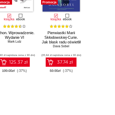
omocja
Promocja
książka
ebook
książka
ebook
thon. Wprowadzenie.
Pierwiastki Marii
Wydanie VI
Skłodowskiej-Curie.
Mark Lutz
Jak blask radu oświetlił
drogę kobietom w
Dava Sobel
świecie nauki
40 zł najniższa cena z 30 dni)
(35,94 zł najniższa cena z 30 dni)
125.37 zł
37.74 zł
199.00zł
(-37%)
59.90zł
(-37%)