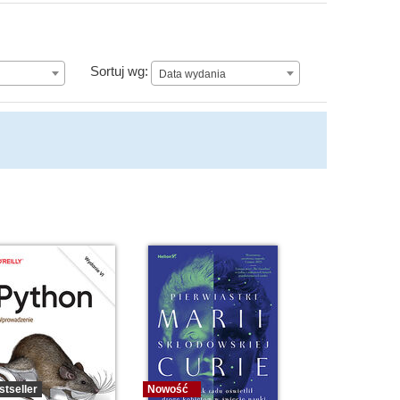
n
Data wydania
Sortuj wg:
Data wydania
stseller
Nowość