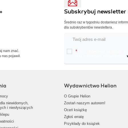
»
Subskrybuj newsletter 
Średnio raz w tygodniu dostaniesz infor
dla subskrybentów newslettera.
Daj nam znać.
*
Chcę otrzymywać na podany e-ma
u nas pojawił.
oraz nowościach wydawniczych.
nia
Wydawnictwo Helion
mocy
O Grupie Helion
dla niewidomych,
Zostań naszym autorem!
ych i niesłyszących
Oceń książkę
klepu
Zgłoś erratę
ywatności
Przykłady do książek