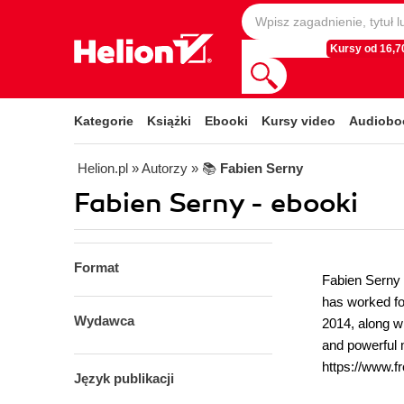
Kursy od 16,70
Kategorie
Książki
Ebooki
Kursy video
Audiobo
Helion.pl
» Autorzy
» 📚
Fabien Serny
Fabien Serny - ebooki
Format
Fabien Serny 
has worked fo
Wydawca
2014, along w
and powerful 
https://www.
Język publikacji