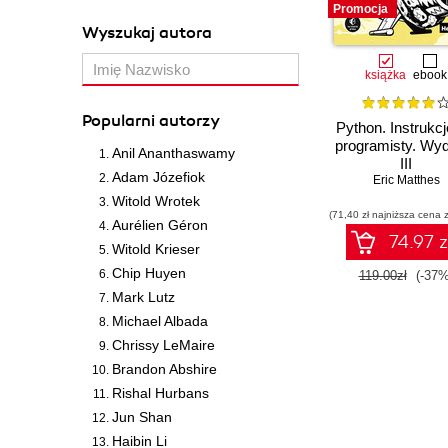
Promocja
Wyszukaj autora
książka
ebook
Popularni autorzy
Python. Instrukcj
programisty. Wy
Anil Ananthaswamy
III
Adam Józefiok
Eric Matthes
Witold Wrotek
(71,40 zł najniższa cena z
Aurélien Géron
74.97 z
Witold Krieser
Chip Huyen
119.00zł
(-37%
Mark Lutz
Michael Albada
Chrissy LeMaire
Brandon Abshire
Rishal Hurbans
Jun Shan
Haibin Li