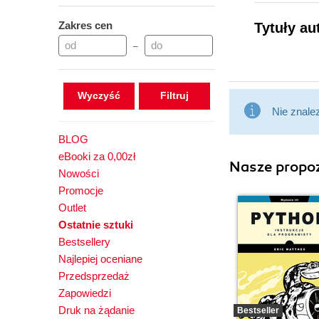
Zakres cen
Tytuły au
–
Wyczyść
Nie znale
BLOG
eBooki za 0,00zł
Nasze propoz
Nowości
Promocje
Outlet
Ostatnie sztuki
Bestsellery
Najlepiej oceniane
Przedsprzedaż
Zapowiedzi
Druk na żądanie
Bestseller