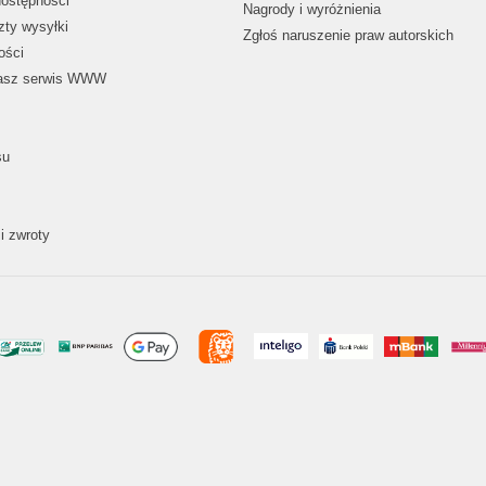
dostępności
Nagrody i wyróżnienia
zty wysyłki
Zgłoś naruszenie praw autorskich
ości
nasz serwis WWW
su
i zwroty