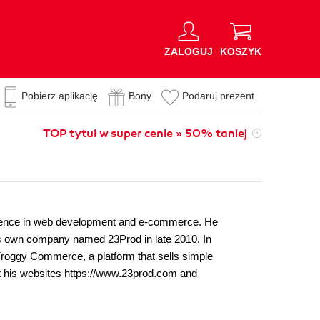
ZALOGUJ
KOSZYK
Pobierz aplikację
Bony
Podaruj prezent
TOP tytuł w super cenie » 50% taniej
erience in web development and e-commerce. He
s own company named 23Prod in late 2010. In
Froggy Commerce, a platform that sells simple
it his websites https://www.23prod.com and