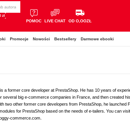
 zł
POMOC
LIVE CHAT
OD O,OOZŁ
oki
Promocje
Nowości
Bestsellery
Darmowe ebooki
is a former core developer at PrestaShop. He has 10 years of exp
r several big e-commerce companies in France, and then created hi
ith two other former core developers from PrestaShop, he launched 
modules for PrestaShop based on the needs of e-tailers. You can vis
froggy-commerce.com.