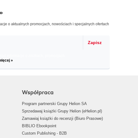
»
macje o aktualnych promocjach, nowościach i specjalnych ofertach
Zapisz
il informacje o zniżkach, promocjach
więcej »
Współpraca
Program partnerski Grupy Helion SA
Sprzedawaj książki Grupy Helion (eHelion.pl)
Zamawiaj książki do recenzji (Biuro Prasowe)
BIBLIO Ebookpoint
Custom Publishing - B2B