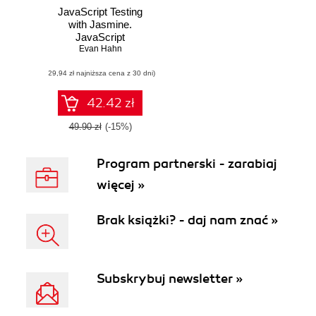
JavaScript Testing
with Jasmine.
JavaScript
Behavior-Driven
Evan Hahn
Development
(29,94 zł najniższa cena z 30 dni)
42.42 zł
49.90 zł
(-15%)
Program partnerski - zarabiaj
więcej »
Brak książki? - daj nam znać »
Subskrybuj newsletter »