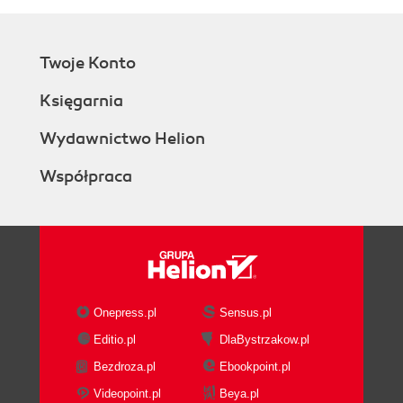
Twoje Konto
Księgarnia
Wydawnictwo Helion
Współpraca
Onepress.pl
Sensus.pl
Editio.pl
DlaBystrzakow.pl
Bezdroza.pl
Ebookpoint.pl
Videopoint.pl
Beya.pl