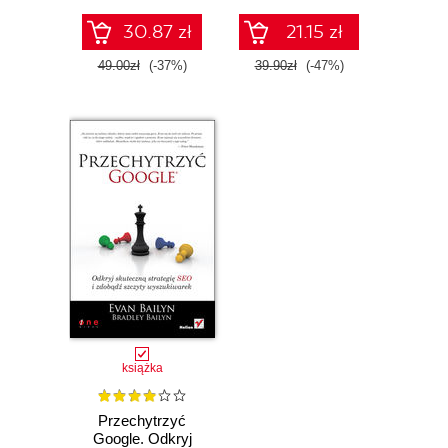
30.87 zł
21.15 zł
49.00zł
(-37%)
39.90zł
(-47%)
książka
Przechytrzyć
Google. Odkryj