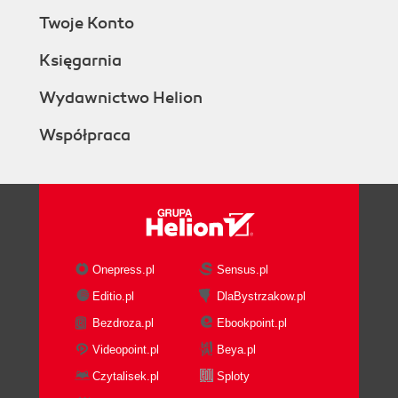
Twoje Konto
Księgarnia
Wydawnictwo Helion
Współpraca
Onepress.pl
Sensus.pl
Editio.pl
DlaBystrzakow.pl
Bezdroza.pl
Ebookpoint.pl
Videopoint.pl
Beya.pl
Czytalisek.pl
Sploty