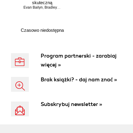
skuteczną
Evan Bailyn
strategię SEO i
,
Bradley Bailyn
zdobądź szczyty
wyszukiwarek
Czasowo niedostępna
Program partnerski - zarabiaj
więcej »
Brak książki? - daj nam znać »
Subskrybuj newsletter »