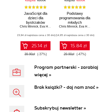
książka
ebook
książka
ebook
JavaScript dla
Podstawy
dzieci dla
programowania dla
bystrzaków
młodych
Chris Minnick
,
Eva Holland
Chris Minnick
bystrzaków
,
Eva Holland
(23,94 zł najniższa cena z 30 dni)
(14,95 zł najniższa cena z 30 dni)
25.14 zł
15.84 zł
39.90zł
(-37%)
29.90zł
(-47%)
Program partnerski - zarabiaj
więcej »
Brak książki? - daj nam znać »
Subskrybuj newsletter »