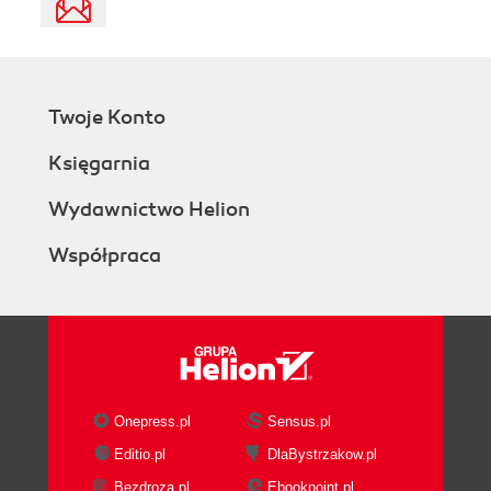
Twoje Konto
Księgarnia
Wydawnictwo Helion
Współpraca
Onepress.pl
Sensus.pl
Editio.pl
DlaBystrzakow.pl
Bezdroza.pl
Ebookpoint.pl