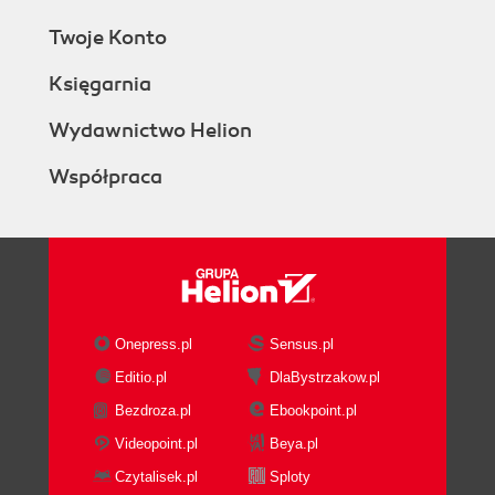
Twoje Konto
Księgarnia
Wydawnictwo Helion
Współpraca
Onepress.pl
Sensus.pl
Editio.pl
DlaBystrzakow.pl
Bezdroza.pl
Ebookpoint.pl
Videopoint.pl
Beya.pl
Czytalisek.pl
Sploty