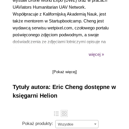
wystaw Drone World Expo (DWE) oraz w pracach
UAViators Humanitarian UAV Network.
Współpracuje z Kalifornijską Akademią Nauk, jest
także mentorem w Startupbootcamp. Cheng jest
wydawcą serwisu wetpixel.com, czołowego portalu
poświęconego zdjęciom podwodnym, a swoje
doświadczenia ze zdjęciami lotniczymi opisuje na
stronie
skypixel.org
.
więcej »
[Pokaż więcej]
Tytuły autora: Eric Cheng dostępne w
księgarni Helion
Pokaż produkty:
Wszystkie